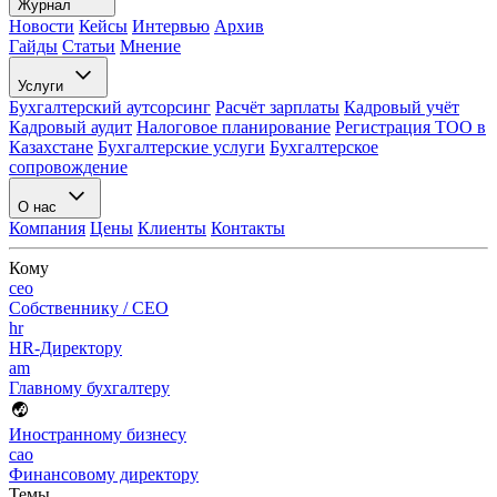
Журнал
Новости
Кейсы
Интервью
Архив
Гайды
Статьи
Мнение
Услуги
Бухгалтерский аутсорсинг
Расчёт зарплаты
Кадровый учёт
Кадровый аудит
Налоговое планирование
Регистрация ТОО в
Казахстане
Бухгалтерские услуги
Бухгалтерское
сопровождение
О нас
Компания
Цены
Клиенты
Контакты
Кому
ceo
Собственнику / CEO
hr
HR-Директору
am
Главному бухгалтеру
Иностранному бизнесу
cao
Финансовому директору
Темы