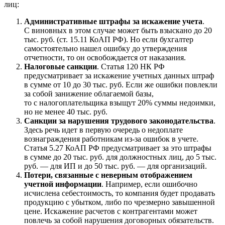
лиц:
Административные штрафы за искажение учета
.
С виновных в этом случае может быть взыскано до 20
тыс. руб. (ст. 15.11 КоАП РФ). Но если бухгалтер
самостоятельно нашел ошибку до утверждения
отчетности, то он освобождается от наказания.
Налоговые санкции
. Статья 120 НК РФ
предусматривает за искажение учетных данных штраф
в сумме от 10 до 30 тыс. руб. Если же ошибки повлекли
за собой занижение облагаемой базы,
то с налогоплательщика взыщут 20% суммы недоимки,
но не менее 40 тыс. руб.
Санкции за нарушения трудового законодательства
.
Здесь речь идет в первую очередь о недоплате
вознаграждения работникам из-за ошибок в учете.
Статья 5.27 КоАП РФ предусматривает за это штрафы
в сумме до 20 тыс. руб. для должностных лиц, до 5 тыс.
руб. — для ИП и до 50 тыс. руб. — для организаций.
Потери, связанные с неверным отображением
учетной информации
. Например, если ошибочно
исчислена себестоимость, то компания будет продавать
продукцию с убытком, либо по чрезмерно завышенной
цене. Искажение расчетов с контрагентами может
повлечь за собой нарушения договорных обязательств.