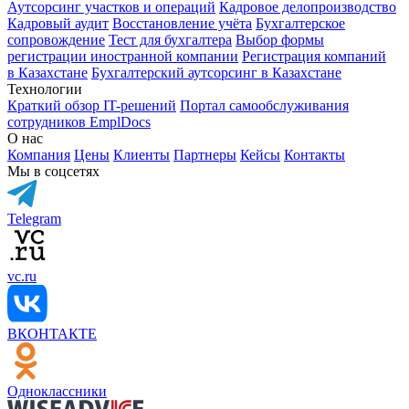
Аутсорсинг участков и операций
Кадровое делопроизводство
Кадровый аудит
Восстановление учёта
Бухгалтерское
сопровождение
Тест для бухгалтера
Выбор формы
регистрации иностранной компании
Регистрация компаний
в Казахстане
Бухгалтерский аутсорсинг в Казахстане
Технологии
Краткий обзор IT-решений
Портал самообслуживания
сотрудников EmplDocs
О нас
Компания
Цены
Клиенты
Партнеры
Кейсы
Контакты
Мы в соцсетях
Telegram
vc.ru
ВКОНТАКТЕ
Одноклассники