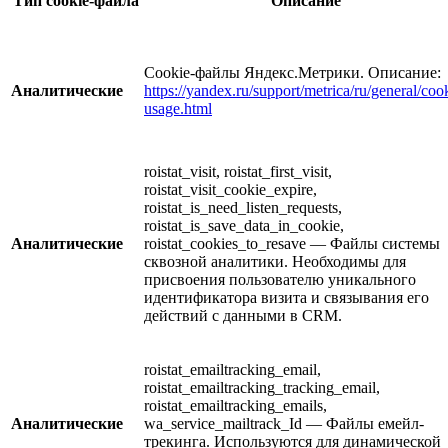
Тип
cookie
-файла
Описание
Cookie-файлы Яндекс.Метрики. Описание:
Аналитические
https://yandex.ru/support/metrica/ru/general/coo
usage.html
roistat_visit, roistat_first_visit,
roistat_visit_cookie_expire,
roistat_is_need_listen_requests,
roistat_is_save_data_in_cookie,
Аналитические
roistat_cookies_to_resave — Файлы системы
сквозной аналитики. Необходимы для
присвоения пользователю уникального
идентификатора визита и связывания его
действий с данными в CRM.
roistat_emailtracking_email,
roistat_emailtracking_tracking_email,
roistat_emailtracking_emails,
Аналитические
wa_service_mailtrack_Id — Файлы емейл-
трекинга. Используются для динамической