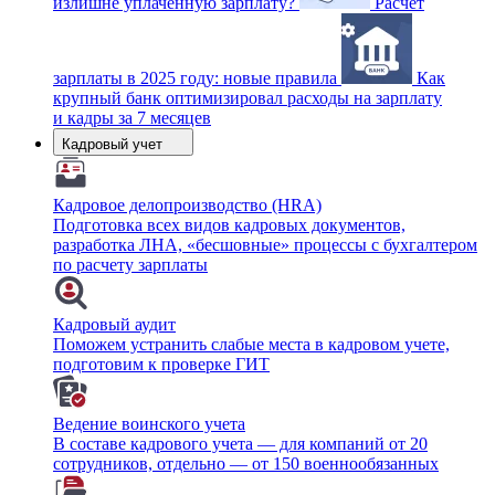
излишне уплаченную зарплату?
Расчет
зарплаты в 2025 году: новые правила
Как
крупный банк оптимизировал расходы на зарплату
и кадры за 7 месяцев
Кадровый учет
Кадровое делопроизводство (HRA)
Подготовка всех видов кадровых документов,
разработка ЛНА, «бесшовные» процессы с бухгалтером
по расчету зарплаты
Кадровый аудит
Поможем устранить слабые места в кадровом учете,
подготовим к проверке ГИТ
Ведение воинского учета
В составе кадрового учета — для компаний от 20
сотрудников, отдельно — от 150 военнообязанных