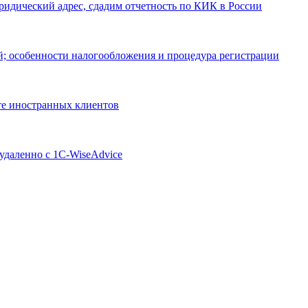
ридический адрес, сдадим отчетность по КИК в России
й; особенности налогообложения и процедура регистрации
те иностранных клиентов
удаленно с 1C-WiseAdvice