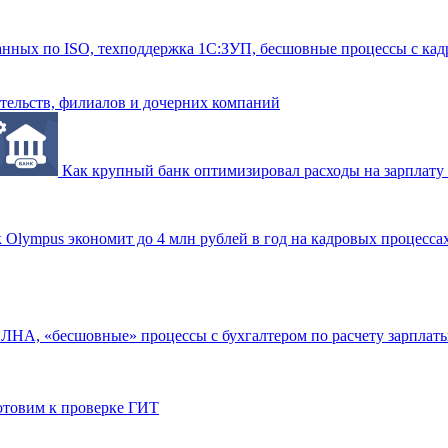
данных по ISO, техподдержка 1С:ЗУП, бесшовные процессы с ка
ительств, филиалов и дочерних компаний
Как крупный банк оптимизировал расходы на зарплату 
 Olympus экономит до 4 млн рублей в год на кадровых процесса
 ЛНА, «бесшовные» процессы с бухгалтером по расчету зарплат
готовим к проверке ГИТ