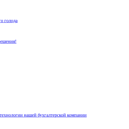
го голода
решения!
о технологии нашей бухгалтерской компании