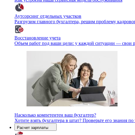
Аутсорсинг отдельных участков
Разгрузим главного бухгалтера, решим проблему кадрово
Восстановление учета
Объем работ под ваши цели: у каждой ситуации — свои 
Насколько компетентен ваш бухгалтер?
Хотите взять бухгалтера в штат? Проверьте его знания п
Расчет зарплаты