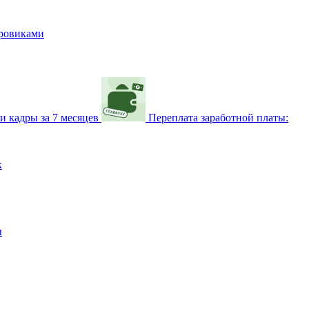
дровиками
и кадры за 7 месяцев
Переплата заработной платы:
х
ы