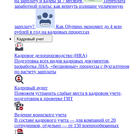
на зарплату и кадры за 7 месяцев
Переплата
заработной платы: как вернуть излишне уплаченную
зарплату?
Как Olympus экономит до 4 млн
рублей в год на кадровых процессах
Кадровый учет
Кадровое делопроизводство (HRA)
Подготовка всех видов кадровых документов,
разработка ЛНА, «бесшовные» процессы с бухгалтером
по расчету зарплаты
Кадровый аудит
Поможем устранить слабые места в кадровом учете,
подготовим к проверке ГИТ
Ведение воинского учета
В составе кадрового учета — для компаний от 20
сотрудников, отдельно — от 150 военнообязанных