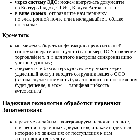
через систему ЭДО:
можем выгружать документы
из Контур.Диадок, СБИС, Калуга Астрал
и т. п.
;
в виде сканов:
отправляйте нам первичку
по электронной почте или выкладывайте в облако
по ссылке.
Кроме того:
мы можем забирать информацию прямо из вашей
системы оперативного учета (например, 1С:Управление
торговлей
и т. п.
); для этого настроим синхронизацию
учетных данных;
документы в бухгалтерскую систему может через
удаленный доступ вводить сотрудник вашего ООО
(в этом случае стоимость бухгалтерского сопровождения
будет дешевле, в этом — тарифная гибкость
аутсорсинга).
Надежная технология обработки первички
Запатентовано
в режиме онлайн мы контролируем наличие, полноту
и качество первичных документов, а также видим всю
историю их движения: от поступления к нам
до их принятия к учету;