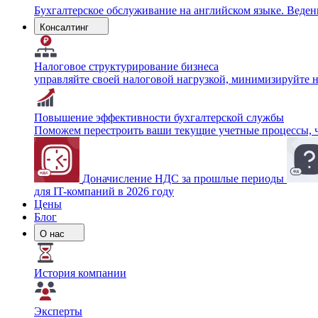
Бухгалтерское обслуживание на английском языке. Веде
Консалтинг
Налоговое структурирование бизнеса
управляйте своей налоговой нагрузкой, минимизируйте 
Повышение эффективности бухгалтерской службы
Поможем перестроить ваши текущие учетные процессы, чт
Доначисление НДС за прошлые периоды
для IT-компаний в 2026 году
Цены
Блог
О нас
История компании
Эксперты