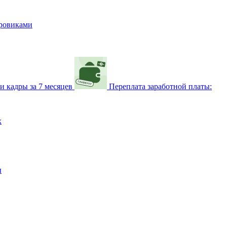
дровиками
и кадры за 7 месяцев
Переплата заработной платы:
х
ы