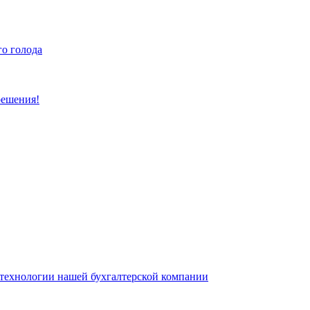
го голода
решения!
о технологии нашей бухгалтерской компании