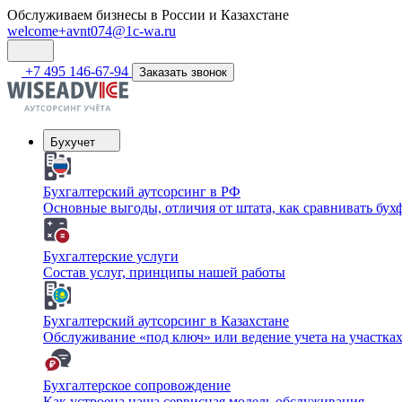
Обслуживаем бизнесы в России и Казахстане
welcome+avnt074@1c-wa.ru
+7 495 146-67-94
Заказать звонок
Бухучет
Бухгалтерский аутсорсинг в РФ
Основные выгоды, отличия от штата, как сравнивать бу
Бухгалтерские услуги
Состав услуг, принципы нашей работы
Бухгалтерский аутсорсинг в Казахстане
Обслуживание «под ключ» или ведение учета на участка
Бухгалтерское сопровождение
Как устроена наша сервисная модель обслуживания