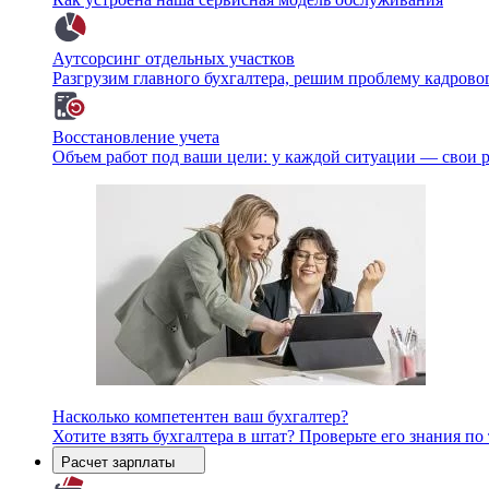
Аутсорсинг отдельных участков
Разгрузим главного бухгалтера, решим проблему кадрово
Восстановление учета
Объем работ под ваши цели: у каждой ситуации — свои 
Насколько компетентен ваш бухгалтер?
Хотите взять бухгалтера в штат? Проверьте его знания п
Расчет зарплаты