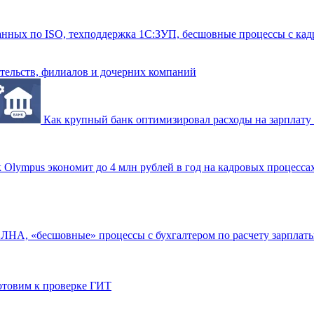
данных по ISO, техподдержка 1С:ЗУП, бесшовные процессы с ка
ительств, филиалов и дочерних компаний
Как крупный банк оптимизировал расходы на зарплату 
 Olympus экономит до 4 млн рублей в год на кадровых процесса
 ЛНА, «бесшовные» процессы с бухгалтером по расчету зарплат
готовим к проверке ГИТ