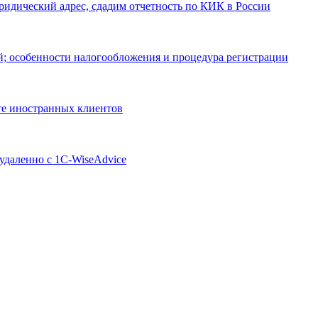
ридический адрес, сдадим отчетность по КИК в России
й; особенности налогообложения и процедура регистрации
те иностранных клиентов
удаленно с 1C-WiseAdvice