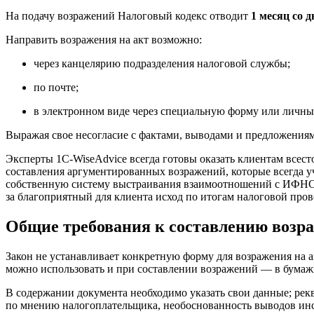
На подачу возражений Налоговый кодекс отводит
1 месяц со 
Направить возражения на акт возможно:
через канцелярию подразделения налоговой службы;
по почте;
в электронном виде через специальную форму или личны
Выражая свое несогласие с фактами, выводами и предложения
Эксперты 1С-WiseAdvice всегда готовы оказать клиентам все
составления аргументированных возражений, которые всегда 
собственную систему выстраивания взаимоотношений с ИФНС в 
за благоприятный для клиента исход по итогам налоговой пров
Общие требования к составлению возр
Закон не устанавливает конкретную форму для возражения на 
можно использовать и при составлении возражений — в бумаж
В содержании документа необходимо указать свои данные; рек
по мнению налогоплательщика, необоснованность выводов инсп