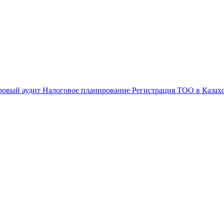
ровый аудит
Налоговое планирование
Регистрация ТОО в Казах