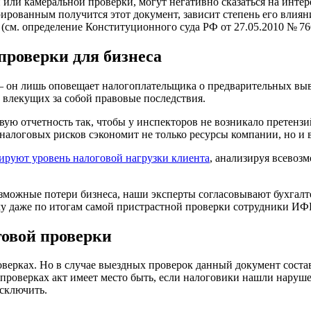
и камеральной проверки, могут негативно сказаться на интерес
рированным получится этот документ, зависит степень его влиян
е (см. определение Конституционного суда РФ
от 27.05.2010
№ 76
проверки для бизнеса
— он лишь оповещает налогоплательщика о предварительных вы
 влекущих за собой правовые последствия.
ю отчетность так, чтобы у инспекторов не возникало претензий
алоговых рисков сэкономит не только ресурсы компании, но и в
ируют уровень налоговой нагрузки клиента
, анализируя всевоз
зможные потери бизнеса, наши эксперты согласовывают бухгалте
у даже по итогам самой пристрастной проверки сотрудники ИФН
говой проверки
оверках. Но в случае выездных проверок данный документ соста
верках акт имеет место быть, если налоговики нашли нарушения 
исключить.