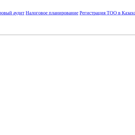
ровый аудит
Налоговое планирование
Регистрация ТОО в Казах