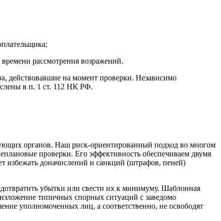
оплательщика;
и времени рассмотрения возражений.
ва, действовавшие на момент проверки. Независимо
лены в п. 1 ст. 112 НК РФ.
рующих органов. Наш риск-ориентированный подход во многом
неплановые проверки. Его эффективность обеспечиваем двумя
т избежать доначислений и санкций (штрафов, пеней)
едотвратить убытки или свести их к минимуму. Шаблонная
т изложение типичных спорных ситуаций с заведомо
ние уполномоченных лиц, а соответственно, не освободят