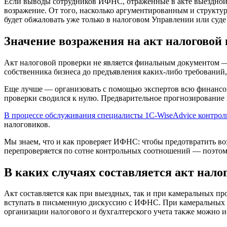
Если выводы сотрудников ИФНС, отраженные в акте выездной ил
возражение. От того, насколько аргументированным и структу
будет обжаловать уже только в налоговом Управлении или суд
Значение возражения на акт налоговой 
Акт налоговой проверки не является финальным документом 
собственника бизнеса до предъявления каких-либо требований,
Еще лучше — организовать с помощью экспертов всю финансову
проверки сводился к нулю. Предварительное прогнозирование н
В процессе обслуживания специалисты 1С-WiseAdvice контрол
налоговиков.
Мы знаем, что и как проверяет ИФНС: чтобы предотвратить во
перепроверяется по сотне контрольных соотношений — поэтом
В каких случаях составляется акт нало
Акт составляется как при выездных, так и при камеральных пр
вступать в письменную дискуссию с ИФНС. При камеральных про
организации налогового и бухгалтерского учета также можно 