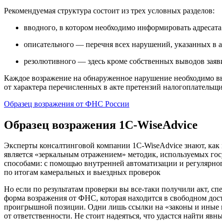
Рекомендуемая структура состоит из трех условных разделов:
вводного, в котором необходимо информировать адресата 
описательного — перечня всех нарушений, указанных в 
резолютивного — здесь кроме собственных выводов заяви
Каждое возражение на обнаруженное нарушение необходимо вы
от характера перечисленных в акте претензий налогоплательщи
Образец возражения от ФНС России
Образец возражения 1C-WiseAdvice
Эксперты консалтинговой компании 1C-WiseAdvice знают, как
является «зеркальным отражением» методик, используемых го
способами: с помощью внутренней автоматизации и регулярног
по итогам камеральных и выездных проверок
Но если по результатам проверки вы все-таки получили акт, 
форма возражения от ФНС, которая находится в свободном до
проигрышной позиции. Одни лишь ссылки на «законы и иные н
от ответственности. Не стоит надеяться, что удастся найти я