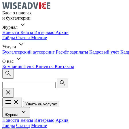
Блог о налогах
и бухгалтерии
Журнал
Новости
Кейсы
Интервью
Архив
Гайды
Статьи
Мнение
Услуги
Бухгалтерский аутсорсинг
Расчёт зарплаты
Кадровый учёт
Кад
О нас
Компания
Цены
Клиенты
Контакты
Узнать об услугах
Журнал
Новости
Кейсы
Интервью
Архив
Гайды
Статьи
Мнение