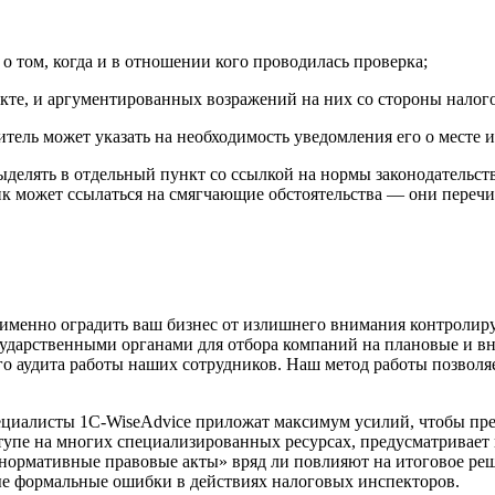
о том, когда и в отношении кого проводилась проверка;
акте, и аргументированных возражений на них со стороны налог
тель может указать на необходимость уведомления его о месте 
делять в отдельный пункт со ссылкой на нормы законодательст
к может ссылаться на смягчающие обстоятельства — они перечис
 именно оградить ваш бизнес от излишнего внимания контроли
сударственными органами для отбора компаний на плановые и в
о аудита работы наших сотрудников. Наш метод работы позволяе
специалисты 1C-WiseAdvice приложат максимум усилий, чтобы пр
ступе на многих специализированных ресурсах, предусматривае
ормативные правовые акты» вряд ли повлияют на итоговое реше
вные формальные ошибки в действиях налоговых инспекторов.