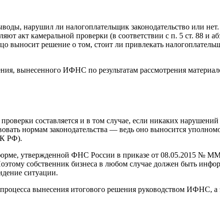
воды, нарушил ли налогоплательщик законодательство или нет.
ют акт камеральной проверки (в соответствии с п. 5 ст. 88 и абз
о выносит решение о том, стоит ли привлекать налогоплательщи
ения, вынесенного ИФНС по результатам рассмотрения материало
проверки составляется и в том случае, если никаких нарушений н
твовать нормам законодательства — ведь оно выносится уполном
НК РФ).
форме, утвержденной ФНС России в приказе
от 08.05.2015
№ ММВ-
оэтому собственник бизнеса в любом случае должен быть инф
идение ситуации.
роцесса вынесения итогового решения руководством ИФНС, а эт