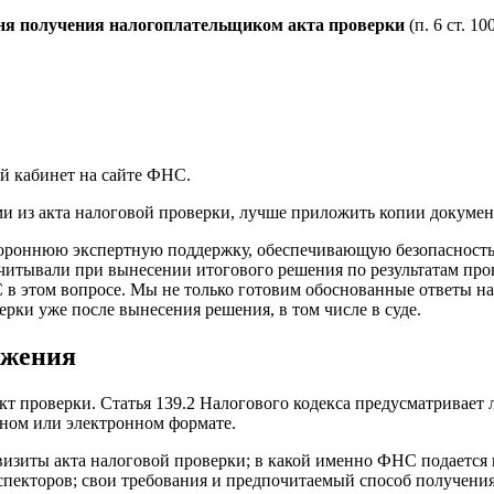
дня получения налогоплательщиком акта проверки
(п. 6 ст. 1
й кабинет на сайте ФНС.
ми из акта налоговой проверки, лучше приложить копии докуме
стороннюю экспертную поддержку, обеспечивающую безопасность
учитывали при вынесении итогового решения по результатам пр
этом вопросе. Мы не только готовим обоснованные ответы на з
ерки уже после вынесения решения, в том числе в суде.
ажения
акт проверки. Статья 139.2 Налогового кодекса предусматривае
ном или электронном формате.
визиты акта налоговой проверки; в какой именно ФНС подается
екторов; свои требования и предпочитаемый способ получения 