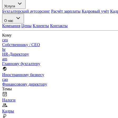
Услуги
Бухгалтерский аутсорсинг
Расчёт зарплаты
Кадровый учёт
Кад
О нас
Компания
Цены
Клиенты
Контакты
Кому
ceo
Собственнику / CEO
hr
HR-Директору
am
Главному бухгалтеру
Иностранному бизнесу
cao
Финансовому директору
Темы
Налоги
Кадры