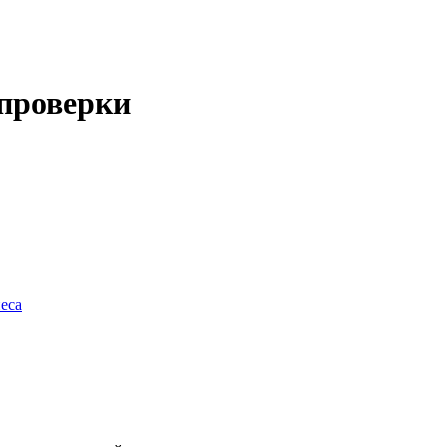
 проверки
еса