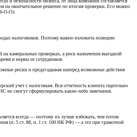
ах и безопасности бизнеса, от лица компании составляется
ия на окончательное решение по итогам проверки. Его можно
6-О-О).
водах налоговиков. Поэтому важно изложить позицию
 на камеральных проверках, а риск назначения выездной
ремя и нервы ее сотрудников.
можные риски и предугадывая наперед возможные действия
рский учет с налоговым. Вся отчетность клиента тщательно
С не смогут сформулировать какие-либо замечания.
вляется всегда — поэтому их лучше избежать, чем потом
(п. 5 ст. 88, п. 1 ст. 100 НК РФ) — а это при грамотной