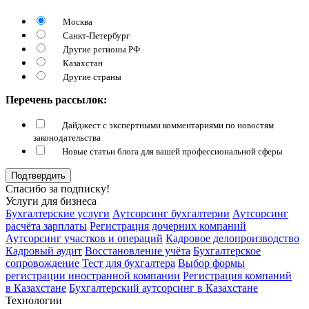
Москва
Санкт-Петербург
Другие регионы РФ
Казахстан
Другие страны
Перечень рассылок:
Дайджест с экспертными комментариями по новостям
законодательства
Новые статьи блога для вашей профессиональной сферы
Подтвердить
Спасибо за подписку!
Услуги для бизнеса
Бухгалтерские услуги
Аутсорсинг бухгалтерии
Аутсорсинг
расчёта зарплаты
Регистрация дочерних компаний
Аутсорсинг участков и операций
Кадровое делопроизводство
Кадровый аудит
Восстановление учёта
Бухгалтерское
сопровождение
Тест для бухгалтера
Выбор формы
регистрации иностранной компании
Регистрация компаний
в Казахстане
Бухгалтерский аутсорсинг в Казахстане
Технологии