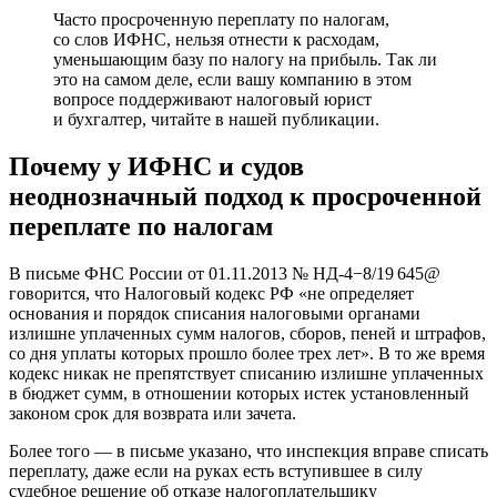
Часто просроченную переплату по налогам,
со слов ИФНС, нельзя отнести к расходам,
уменьшающим базу по налогу на прибыль. Так ли
это на самом деле, если вашу компанию в этом
вопросе поддерживают налоговый юрист
и бухгалтер, читайте в нашей публикации.
Почему у ИФНС и судов
неоднозначный подход к просроченной
переплате по налогам
В письме ФНС России
от 01.11.2013
№ НД-4−8/19 645@
говорится, что Налоговый кодекс РФ «не определяет
основания и порядок списания налоговыми органами
излишне уплаченных сумм налогов, сборов, пеней и штрафов,
со дня уплаты которых прошло более трех лет». В то же время
кодекс никак не препятствует списанию излишне уплаченных
в бюджет сумм, в отношении которых истек установленный
законом срок для возврата или зачета.
Более того — в письме указано, что инспекция вправе списать
переплату, даже если на руках есть вступившее в силу
судебное решение об отказе налогоплательщику