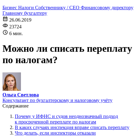
Бизнес
Налоги
Собственнику / CEO
Финансовому директору
Главному бухгалтеру
26.06.2019
23724
6 мин.
Можно ли списать переплату
по налогам?
Ольга Светлова
Консультант по бухгалтерскому и налоговому учёту
Содержание
Почему у ИФНС и судов неоднозначный подход
к просроченной переплате по налогам
В каких случаях инспекция вправе списать переплату
Что делать, если инспекторы отказали