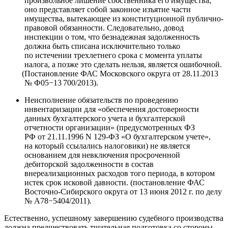
произвольное лишение собственника его имущества;
оно представляет собой законное изъятие части
имущества, вытекающее из конституционной публично-
правовой обязанности. Следовательно, довод
инспекции о том, что безнадежная задолженность
должна быть списана исключительно только
по истечении трехлетнего срока с момента уплаты
налога, а позже это сделать нельзя, является ошибочной.
(
Постановление ФАС Московского округа
от 28.11.2013
№ Ф05−13 700/2013).
Неисполнение обязательств по проведению
инвентаризации для
«
обеспечения достоверности
данных бухгалтерского учета и бухгалтерской
отчетности организации»
(
предусмотренных ФЗ
РФ от 21.11.1996
N 129-ФЗ
«
О бухгалтерском учете»,
на который ссылались налоговики) не является
основанием для невключения просроченной
дебиторской задолженности в состав
внереализационных расходов того периода, в котором
истек срок исковой давности.
(
постановление ФАС
Восточно-Сибирского округа от 13 июня 2012 г. по делу
№ А78−5404/2011).
Естественно, успешному завершению судебного производства
должна предшествовать тщательная подготовка со стороны