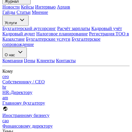
Журнал
Новости
Кейсы
Интервью
Архив
Гайды
Статьи
Мнение
Услуги
Бухгалтерский аутсорсинг
Расчёт зарплаты
Кадровый учёт
Кадровый аудит
Налоговое планирование
Регистрация ТОО в
Казахстане
Бухгалтерские услуги
Бухгалтерское
сопровождение
О нас
Компания
Цены
Клиенты
Контакты
Кому
ceo
Собственнику / CEO
hr
HR-Директору
am
Главному бухгалтеру
Иностранному бизнесу
cao
Финансовому директору
Темы