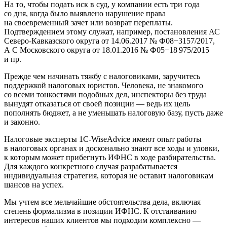
На то, чтобы подать иск в суд, у компании есть три года
со дня, когда было выявлено нарушение права
на своевременный зачет или возврат переплаты.
Подтверждением этому служат, например, постановления АС
Северо-Кавказского округа
от 14.06.2017
№ Ф08−3157/2017,
А С Московского
округа
от 18.01.2016
№ Ф05−18 975/2015
и пр.
Прежде чем начинать тяжбу с налоговиками, заручитесь
поддержкой налоговых юристов. Человека, не знакомого
со всеми тонкостями подобных дел, инспекторы без труда
вынудят отказаться от своей позиции — ведь их цель
пополнять бюджет, а не уменьшать налоговую базу, пусть даже
и законно.
Налоговые эксперты 1C-WiseAdvice имеют опыт работы
в налоговых органах и досконально знают все ходы и уловки,
к которым может прибегнуть ИФНС в ходе разбирательства.
Для каждого конкретного случая разрабатывается
индивидуальная стратегия, которая не оставит налоговикам
шансов на успех.
Мы учтем все мельчайшие обстоятельства дела, включая
степень формализма в позиции ИФНС. К отстаиванию
интересов наших клиентов мы подходим комплексно —