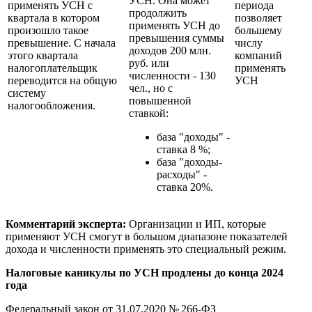
УСН. Она может
применять УСН с
периода
продолжить
квартала в котором
позволяет
применять УСН до
произошло такое
большему
превышения суммы
превышение. С начала
числу
доходов 200 млн.
этого квартала
компаний
руб. или
налогоплательщик
применять
численности - 130
переводится на общую
УСН
чел., но с
систему
повышенной
налогообложения.
ставкой:
база "доходы" -
ставка 8 %;
база "доходы-
расходы" -
ставка 20%.
Комментарий эксперта:
Организации и ИП, которые
применяют УСН смогут в большом диапазоне показателей
дохода и численности применять это специальный режим.
Налоговые каникулы по УСН продлены до конца 2024
года
Федеральный закон
от 31.07.2020
№ 266-ФЗ