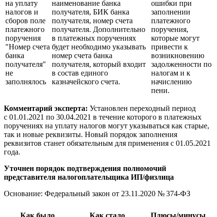
на уплату
наименование банка
ошибки при
налогов и
получателя, БИК банка
заполнении
сборов поле
получателя, номер счета
платежного
платежного
получателя. Дополнительно
поручения,
поручения
в платежных поручениях
которые могут
"Номер счета
будет необходимо указывать
привести к
банка
номер счета банка
возникновению
получателя"
получателя, который входит
задолженности по
не
в состав единого
налогам и к
заполнялось
казначейского счета.
начислению
пени.
Комментарий эксперта:
Установлен переходный период
с 01.01.2021
по 30.04.2021
в течение которого в платежных
поручениях на уплату налогов могут указываться как старые,
так и новые реквизиты. Новый порядок заполнения
реквизитов станет обязательным для применения
с 01.05.2021
года.
Уточнен порядок подтверждения полномочий
представителя налогоплательщика ИП/физлица
Основание: Федеральный закон
от 23.11.2020
№ 374-ФЗ
Как было
Как стало
Плюсы/минусы