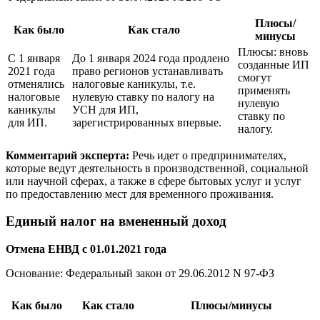
Плюсы/
Как было
Как стало
минусы
Плюсы: вновь
С 1 января
До 1 января 2024 года продлено
созданные ИП
2021 года
право регионов устанавливать
смогут
отменялись
налоговые каникулы, т.е.
применять
налоговые
нулевую ставку по налогу на
нулевую
каникулы
УСН для ИП,
ставку по
для ИП.
зарегистрированных впервые.
налогу.
Комментарий эксперта:
Речь идет о предпринимателях,
которые ведут деятельность в производственной, социальной
или научной сферах, а также в сфере бытовых услуг и услуг
по предоставлению мест для временного проживания.
Единый налог на вмененный доход
Отмена ЕНВД
с 01.01.2021
года
Основание: Федеральный закон
от 29.06.2012
N 97-ФЗ
Как было
Как стало
Плюсы/минусы