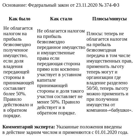
Основание: Федеральный закон
от 23.11.2020
№ 374-ФЗ
Как было
Как стало
Плюсы/минусы
Не облагается
Не облагается налогом
налогом на
Плюсы: теперь не
на прибыль
прибыль
облагается налогом
безвозмездно
безвозмездно
на прибыль
переданное имущество
полученное
безвозмездная
и имущественные
имущество,
передача в том числе
права если
если доля
имущественных прав,
передающая сторона
владения
применить льготу
прямо или косвенно
передающей
теперь могут и
участвует в уставном
стороны в
организации где
капитале
принимающей
владение разделено
принимающей
составляет
50/50, теперь льготу
стороны и доля такого
более 50%.
можно применить и
участия составляет не
Правило
при получении
менее 50%. Правило
действовало и
имущества от
действует и в
в обратном
компании-«бабушки».
обратном порядке.
порядке.
Комментарий эксперта:
Указанные положения введены
в действие задним числом и применяются
с 01.01.2020
года.