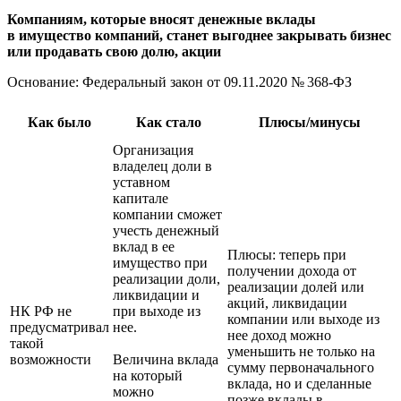
Компаниям, которые вносят денежные вклады
в имущество компаний, станет выгоднее закрывать бизнес
или продавать свою долю, акции
Основание: Федеральный закон
от 09.11.2020
№ 368-ФЗ
Как было
Как стало
Плюсы/минусы
Организация
владелец доли в
уставном
капитале
компании сможет
учесть денежный
вклад в ее
Плюсы: теперь при
имущество при
получении дохода от
реализации доли,
реализации долей или
ликвидации и
акций, ликвидации
НК РФ не
при выходе из
компании или выходе из
предусматривал
нее.
нее доход можно
такой
уменьшить не только на
возможности
Величина вклада
сумму первоначального
на который
вклада, но и сделанные
можно
позже вклады в