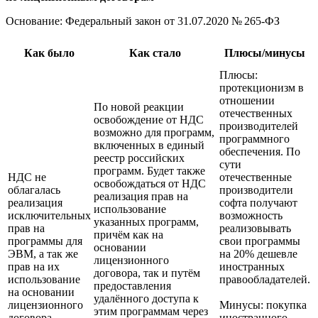
Основание: Федеральный закон
от 31.07.2020
№ 265-ФЗ
Как было
Как стало
Плюсы/минусы
Плюсы:
протекционизм в
отношении
По новой реакции
отечественных
освобождение от НДС
производителей
возможно для программ,
программного
включенных в единый
обеспечения. По
реестр российских
сути
программ. Будет также
НДС не
отечественные
освобождаться от НДС
облагалась
производители
реализация прав на
реализация
софта получают
использование
исключительных
возможность
указанных программ,
прав на
реализовывать
причём как на
программы для
свои программы
основании
ЭВМ, а так же
на 20% дешевле
лицензионного
прав на их
иностранных
договора, так и путём
использование
правообладателей.
предоставления
на основании
удалённого доступа к
лицензионного
Минусы: покупка
этим программам через
договора.
иностранного