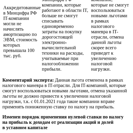
компании, которые
которые не смогут
Аккредитованные
работают в области IT,
воспользоваться
в Минцифра РФ
больше не смогут
новыми льготами
IT-компании
списывать
в рамках
могли не
единовременно
налогового
начислять
затраты на покупку
маневра в IT-
амортизацию по
дорогостоящей
отрасли, отмена
ЭВМ, стоимость
электронно-
данной льготы
которых
вычислительной
скорее всего
превышала 100
техники на расходы,
приведет к
тыс. руб.
учитываемые при
увеличению
налогообложении
налоговой
прибыли.
нагрузки.
Комментарий эксперта:
Данная льгота отменена в рамках
налогового маневра в IT-отрасли. Для IT-компаний, которые
смогут воспользоваться новыми льготами, отмена указанной
льготы не должно привести к увеличении налоговой
нагрузки, т.к.
с 01.01.2021
года такие компании вправе
применять пониженную ставку по налогу на прибыль.
Изменен порядок применения нулевой ставки по налогу
на прибыль к доходам от реализации акций и долей
в уставном капитале