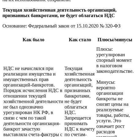
Текущая хозяйственная деятельность организаций,
признанных банкротами, не будет облагаться НДС
Основание: Федеральный закон
от 15.10.2020
№ 320-ФЗ
Как было
Как стало
Плюсы/минусы
Плюсы:
урегулирован
спорный момент
в налоговом
НДС не начислялся при
Текущая
законодательстве.
реализации имущества и
хозяйственная
имущественных прав
деятельность
Минусы:
организаций-банкротов.
организаций,
вероятно
Порядок исчисления НДС в
признанных
организации
отношении текущей
банкротами,
банкроты не
хозяйственной деятельности
не будет
снизят цены на
не был однозначно
облагаться
реализуемые
урегулирован НК РФ, в
НДС.
товары, работы,
связи с чем по такой
Запрещается
услуги. Это
деятельности организация-
принимать
означает рост
банкрот зачастую
НДС к вычету
расходов
выставляла счета-фактуры с
по счетам-