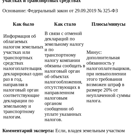
участках и транспортных средствах
Основание: Федеральный закон
от 29.09.2019
№ 325-ФЗ
Как было
Как стало
Плюсы/минусы
В связи с отменой
Информация об
деклараций по
облагаемых
земельному налогу
налогом земельных
и по
участках или
Минус:
транспортному
транспортных
дополнительная
налогу компании
средствах
обязанность у
обязаны сообщать в
налогоплательщик
налогоплательщиков,
налоговый орган
декларировал один
при невыполнении
об объектах
раз в год,
этого требования
налогообложения,
направляя в
возможен штраф в
отсутствующих в
налоговый орган
размере 20% от
направленном
соответствующие
неуплаченной суммы
налоговым
декларации по
налога.
органом
земельному и
сообщении об
транспортному
уплате указанных
налогам.
налогов.
Комментарий эксперта:
Если, владея земельным участком