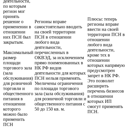
деятельности,
по которым
регион мог
принять
Плюсы: теперь
решение о
Регионы вправе
регионы вправе
применении в
самостоятельно вводить
ввести на своей
отношении
на своей территории
территории ПСН в
них ПСН был
ПСН в отношении
отношении
закрытым.
любого вида
любого вида
деятельности,
деятельности,
Максимальный
перечисленных в
кроме тех в
размер
ОКВЭД, за исключением
отношении
площади
прямо поименованных в
которых напрямую
торгового зала
НК РФ видов
предусмотрен
(зала
деятельности для которых
запрет в НК РФ.
обслуживания)
ПСН нельзя применять.
Это позволит
для розничной
Увеличены ограничения
расширить
торговли и
по площади торгового
перечень бизнесов
общественного
зала (зала обслуживания)
в отношении
питания в
для розничной торговли и
которых ИП
отношении
общественного питания с
смогут применять
которого
50 до 150 кв. м.
ПСН.
можно было
применить
ПСН