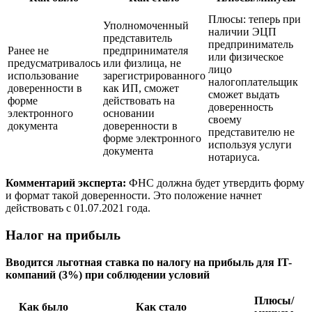
Плюсы: теперь при
Уполномоченный
наличии ЭЦП
представитель
предприниматель
Ранее не
предпринимателя
или физическое
предусматривалось
или физлица, не
лицо
использование
зарегистрированного
налогоплательщик
доверенности в
как ИП, сможет
сможет выдать
форме
действовать на
доверенность
электронного
основании
своему
документа
доверенности в
представителю не
форме электронного
используя услуги
документа
нотариуса.
Комментарий эксперта:
ФНС должна будет утвердить форму
и формат такой доверенности. Это положение начнет
действовать
с 01.07.2021
года.
Налог на прибыль
Вводится льготная ставка по налогу на прибыль для IT-
компаний (3%) при соблюдении условий
Плюсы/
Как было
Как стало