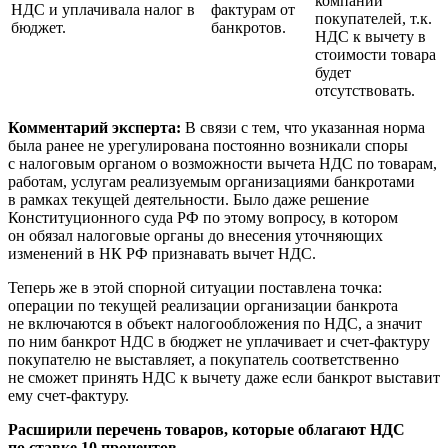
компаний
НДС и уплачивала налог в
фактурам от
покупателей, т.к.
бюджет.
банкротов.
НДС к вычету в
стоимости товара
будет
отсутствовать.
Комментарий эксперта:
В связи с тем, что указанная норма
была ранее не урегулирована постоянно возникали споры
с налоговым органом о возможности вычета НДС по товарам,
работам, услугам реализуемым организациями банкротами
в рамках текущей деятельности. Было даже решение
Конституционного суда РФ по этому вопросу, в котором
он обязал налоговые органы до внесения уточняющих
изменений в НК РФ признавать вычет НДС.
Теперь же в этой спорной ситуации поставлена точка:
операции по текущей реализации организации банкрота
не включаются в объект налогообложения по НДС, а значит
по ним банкрот НДС в бюджет не уплачивает и счет-фактуру
покупателю не выставляет, а покупатель соответственно
не сможет принять НДС к вычету даже если банкрот выставит
ему счет-фактуру.
Расширили перечень товаров, которые облагают НДС
по ставке 10 процентов