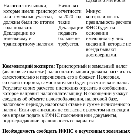
сдавать отчетность.
Налогоплательщики,
Начиная с
которые имели транспорт
отчетности
Минус:
или земельные участки,
за 2020 год
контролировать
должны были по итогам
такие
правильность расчета
года подавать
Декларации
ФНС будет на
Декларации по
подавать
основании
земельному и
больше не
имеющихся у них
транспортному налогам.
требуется.
сведений, которые не
всегда бывают
достоверными.
Комментарий эксперта:
Транспортный и земельный налог
(авансовые платежи) налогоплательщики должны рассчитать
самостоятельно и перечислить его в бюджет. Налоговая,
со своей стороны, самостоятельно будет рассчитывать налог.
Результат своих расчетов инспекция отразить в сообщении,
которое направит налогоплательщику. В сообщении укажут
сведения об объекте налогообложения, налоговой базе,
налоговом периоде, налоговой ставке и сумме исчисленного
налога. Если организация не согласна с расчетом инспекции,
она вправе подать в ИФНС пояснения или документы,
подтверждающие правильность ее варианта.
Необходимость сообщать ИФНС о неучтенных земельных