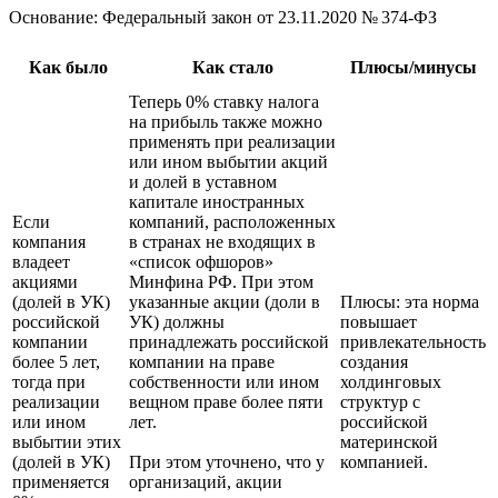
Основание: Федеральный закон
от 23.11.2020
№ 374-ФЗ
Как было
Как стало
Плюсы/минусы
Теперь 0% ставку налога
на прибыль также можно
применять при реализации
или ином выбытии акций
и долей в уставном
капитале иностранных
Если
компаний, расположенных
компания
в странах не входящих в
владеет
«список офшоров»
акциями
Минфина РФ. При этом
(долей в УК)
указанные акции (доли в
Плюсы: эта норма
российской
УК) должны
повышает
компании
принадлежать российской
привлекательность
более 5 лет,
компании на праве
создания
тогда при
собственности или ином
холдинговых
реализации
вещном праве более пяти
структур с
или ином
лет.
российской
выбытии этих
материнской
(долей в УК)
При этом уточнено, что у
компанией.
применяется
организаций, акции