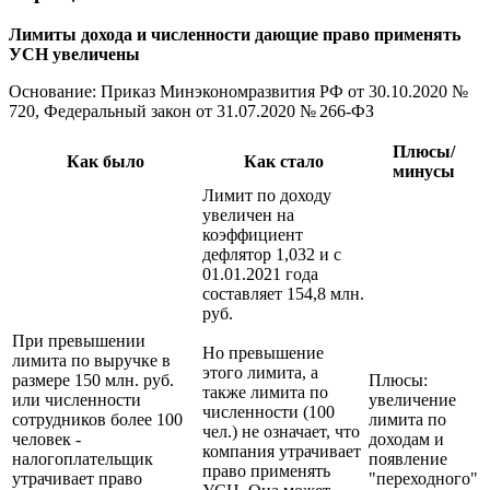
Лимиты дохода и численности дающие право применять
УСН увеличены
Основание: Приказ
Минэкономразвития РФ
от 30.10.2020
№
720, Федеральный закон
от 31.07.2020
№ 266-ФЗ
Плюсы/
Как было
Как стало
минусы
Лимит по доходу
увеличен на
коэффициент
дефлятор 1,032 и с
01.01.2021 года
составляет 154,8 млн.
руб.
При превышении
Но превышение
лимита по выручке в
этого лимита, а
размере 150 млн. руб.
Плюсы:
также лимита по
или численности
увеличение
численности (100
сотрудников более 100
лимита по
чел.) не означает, что
человек -
доходам и
компания утрачивает
налогоплательщик
появление
право применять
утрачивает право
"переходного"