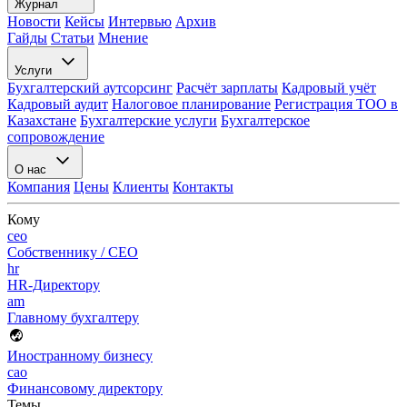
Журнал
Новости
Кейсы
Интервью
Архив
Гайды
Статьи
Мнение
Услуги
Бухгалтерский аутсорсинг
Расчёт зарплаты
Кадровый учёт
Кадровый аудит
Налоговое планирование
Регистрация ТОО в
Казахстане
Бухгалтерские услуги
Бухгалтерское
сопровождение
О нас
Компания
Цены
Клиенты
Контакты
Кому
ceo
Собственнику / CEO
hr
HR-Директору
am
Главному бухгалтеру
Иностранному бизнесу
cao
Финансовому директору
Темы