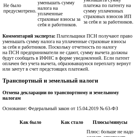
уменьшать сумму
Не было
платежа по патенту на
налога на
предусмотрено.
сумму уплаченных
уплаченные
страховых взносов ИП
страховые взносы за
за себя и за работников.
себя и работников.
Комментарий эксперта:
Плательщики ПСН получают право
уменьшать сумму налога на уплаченные страховые взносы
за себя и работников. Поскольку отчетность по налогу
на ПСН предприниматели не сдают, сумму вычета должны
будут сообщать в ИФНС в форме уведомлений. Если патент
оплачен без учета вычета, образовавшуюся переплату вернут
или зачтут в счет предстоящих платежей.
Транспортный и земельный налоги
Отмена декларации по транспортному и земельному
налогам
Основание: Федеральный закон
от 15.04.2019
№ 63-ФЗ
Как было
Как стало
Плюсы/минусы
Плюс: больше не надо