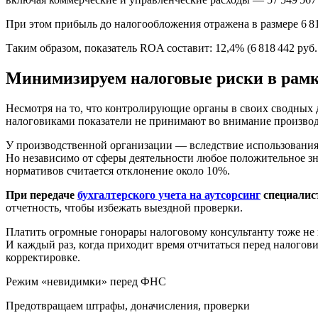
При этом прибыль до налогообложения отражена в размере 6 81
Таким образом, показатель ROA составит: 12,4% (6 818 442 руб. 
Минимизируем налоговые риски в рамка
Несмотря на то, что контролирующие органы в своих сводных 
налоговиками показатели не принимают во внимание производ
У производственной организации — вследствие использования 
Но независимо от сферы деятельности любое положительное 
нормативов считается отклонение около 10%.
При передаче
бухгалтерского учета на аутсорсинг
специалис
отчетность, чтобы избежать выездной проверки.
Платить огромные гонорары налоговому консультанту тоже не 
И каждый раз, когда приходит время отчитаться перед налогов
корректировке.
Режим «невидимки» перед ФНС
Предотвращаем штрафы, доначисления, проверки