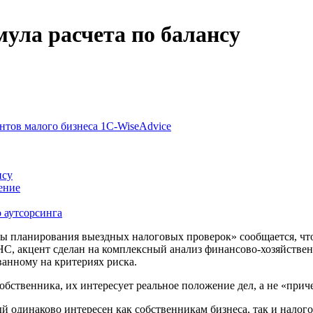
ула расчета по балансу
нтов малого бизнеса 1С-WiseAdvice
нсу
ение
 аутсорсинга
мы планирования выездных налоговых проверок» сообщается, что
С, акцент сделан на комплексный анализ финансово-хозяйственн
ванному на критериях риска.
бственника, их интересует реальное положение дел, а не «приче
й одинаково интересен как собственникам бизнеса, так и налог