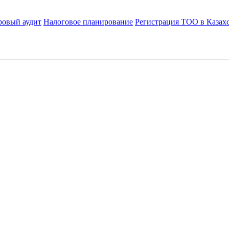
ровый аудит
Налоговое планирование
Регистрация ТОО в Казах