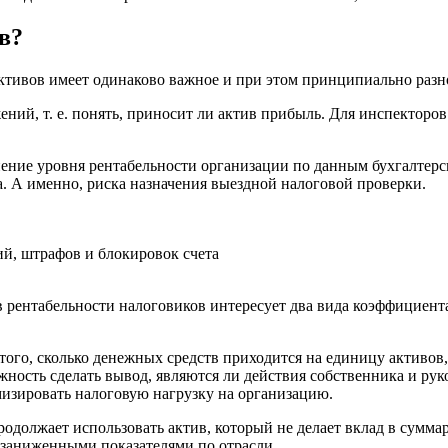
в?
активов имеет одинаково важное и при этом принципиально разн
жений,
т. е.
понять, приносит ли актив прибыль. Для инспекторов
ие уровня рентабельности организации по данным бухгалтерско
. А именно, риска назначения выездной налоговой проверки.
й, штрафов и блокировок счета
в рентабельности налоговиков интересует два вида коэффициен
ого, сколько денежных средств приходится на единицу активов, 
жность сделать вывод, являются ли действия собственника и ру
изировать налоговую нагрузку на организацию.
должает использовать актив, который не делает вклад в суммар
заниженными показателями по отрасли.