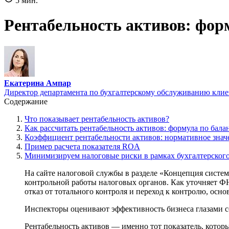
5 мин.
Рентабельность активов: форм
Екатерина Ампар
Директор департамента по бухгалтерскому обслуживанию клие
Содержание
Что показывает рентабельность активов?
Как рассчитать рентабельность активов: формула по бала
Коэффициент рентабельности активов: нормативное знач
Пример расчета показателя ROA
Минимизируем налоговые риски в рамках бухгалтерского
На сайте налоговой службы в разделе «Концепция систе
контрольной работы налоговых органов. Как уточняет ФН
отказ от тотального контроля и переход к контролю, осно
Инспекторы оценивают эффективность бизнеса глазами со
Рентабельность активов — именно тот показатель, которы