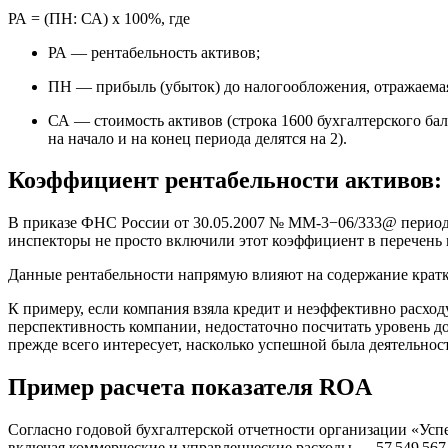
РА = (ПН: СА) x 100%, где
РА — рентабельность активов;
ПН — прибыль
(
убыток) до налогообложения, отражаемая
СА — стоимость активов
(
строка 1600 бухгалтерского ба
на начало и на конец периода делятся на 2).
Коэффициент рентабельности активов:
В приказе ФНС России
от 30.05.2007
№ ММ-3−06/333@ периодич
инспекторы не просто включили этот коэффициент в перечень 
Данные рентабельности напрямую влияют на содержание кратко
К примеру, если компания взяла кредит и неэффективно расход
перспективность компании, недостаточно посчитать уровень д
прежде всего интересует, насколько успешной была деятельнос
Пример расчета показателя ROA
Согласно годовой бухгалтерской отчетности организации «Успех»
включая коммерческие и управленческие расходы — 57 549 567