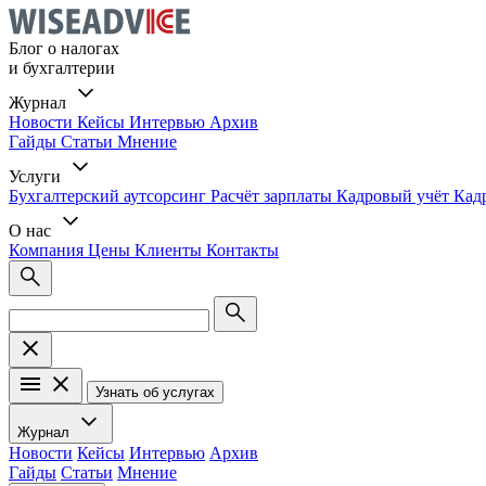
Блог о налогах
и бухгалтерии
Журнал
Новости
Кейсы
Интервью
Архив
Гайды
Статьи
Мнение
Услуги
Бухгалтерский аутсорсинг
Расчёт зарплаты
Кадровый учёт
Кад
О нас
Компания
Цены
Клиенты
Контакты
Узнать об услугах
Журнал
Новости
Кейсы
Интервью
Архив
Гайды
Статьи
Мнение