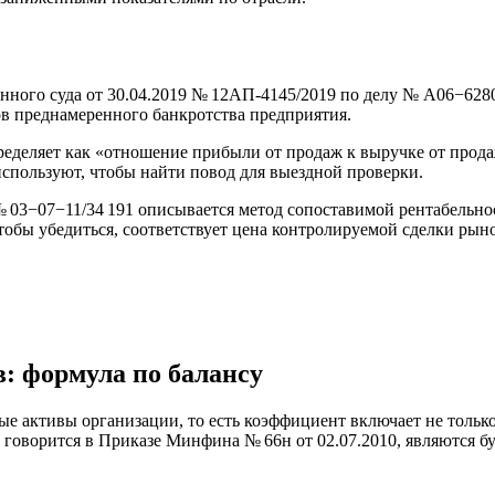
нного суда
от 30.04.2019
№ 12АП-4145/2019 по делу № А06−6280/
ов преднамеренного банкротства предприятия.
ределяет как «отношение прибыли от продаж к выручке от прода
спользуют, чтобы найти повод для выездной проверки.
 03−07−11/34 191 описывается метод сопоставимой рентабельн
тобы убедиться, соответствует цена контролируемой сделки рыно
в: формула по балансу
ые активы организации, то есть коэффициент включает не тольк
говорится в Приказе Минфина № 66н от 02.07.2010, являются бу