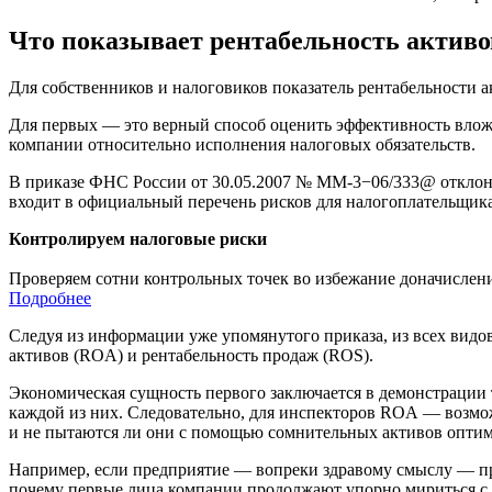
Что показывает рентабельность активо
Для собственников и налоговиков показатель рентабельности 
Для первых — это верный способ оценить эффективность вло
компании относительно исполнения налоговых обязательств.
В приказе ФНС России
от 30.05.2007
№ ММ-3−06/333@ отклонен
входит в официальный перечень рисков для налогоплательщика
Контролируем налоговые риски
Проверяем сотни контрольных точек во избежание доначислени
Подробнее
Следуя из информации уже упомянутого приказа, из всех видо
активов (ROA) и рентабельность продаж (ROS).
Экономическая сущность первого заключается в демонстрации т
каждой из них. Следовательно, для инспекторов ROA — возмо
и не пытаются ли они с помощью сомнительных активов оптим
Например, если предприятие — вопреки здравому смыслу — про
почему первые лица компании продолжают упорно мириться с 