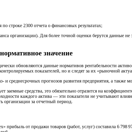
 по строке 2300 отчета о финансовых результатах;
ланса организации). Для более точной оценки берутся данные не
 нормативное значение
ески обновляются данные нормативов рентабельности активов п
контролируемых показателей, но и следят за их «рыночной акту
- и среднесрочных прогнозов развития предприятия, а также мо
ует заемные средства, это обязательно отразится на коэффициен
оходности каждого актива — эти показатели не учитывают влия
ть организации за отчетный период.
 прибыль от продажи товаров (работ, услуг) составила 6 798 979
 руб.