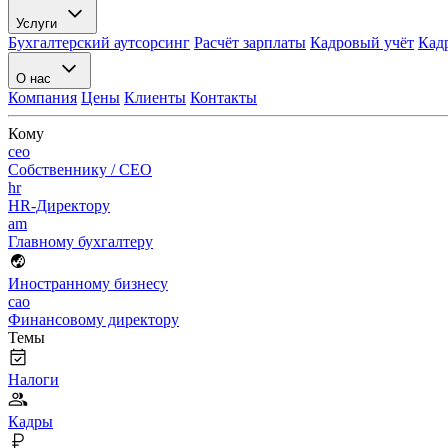
Услуги
Бухгалтерский аутсорсинг
Расчёт зарплаты
Кадровый учёт
Кад
О нас
Компания
Цены
Клиенты
Контакты
Кому
ceo
Собственнику / CEO
hr
HR-Директору
am
Главному бухгалтеру
Иностранному бизнесу
cao
Финансовому директору
Темы
Налоги
Кадры