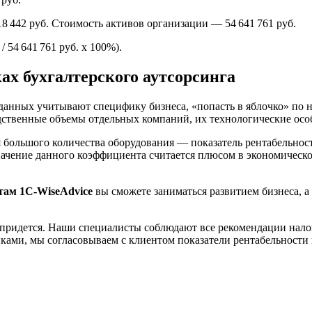
8 442 руб. Стоимость активов организации — 54 641 761 руб.
/ 54 641 761 руб. x 100%).
х бухгалтерского аутсорсинга
данных учитывают специфику бизнеса, «попасть в яблочко» по 
ственные объемы отдельных компаний, их технологические особ
большого количества оборудования — показатель рентабельности
значение данного коэффициента считается плюсом в экономиче
там 1C-WiseAdvice
вы сможете заниматься развитием бизнеса, а 
придется. Наши специалисты соблюдают все рекомендации налого
иками, мы согласовываем с клиентом показатели рентабельности