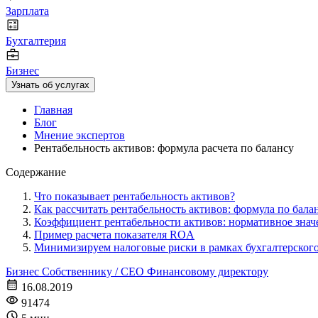
Зарплата
Бухгалтерия
Бизнес
Узнать об услугах
Главная
Блог
Мнение экспертов
Рентабельность активов: формула расчета по балансу
Содержание
Что показывает рентабельность активов?
Как рассчитать рентабельность активов: формула по бала
Коэффициент рентабельности активов: нормативное знач
Пример расчета показателя ROA
Минимизируем налоговые риски в рамках бухгалтерского
Бизнес
Собственнику / CEO
Финансовому директору
16.08.2019
91474