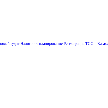
ровый аудит
Налоговое планирование
Регистрация ТОО в Казах