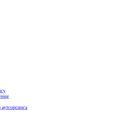
нсу
ение
 аутсорсинга