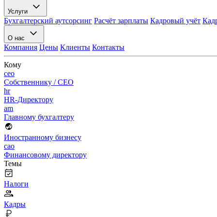
Услуги
Бухгалтерский аутсорсинг
Расчёт зарплаты
Кадровый учёт
Кад
О нас
Компания
Цены
Клиенты
Контакты
Кому
ceo
Собственнику / CEO
hr
HR-Директору
am
Главному бухгалтеру
Иностранному бизнесу
cao
Финансовому директору
Темы
Налоги
Кадры