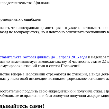
 представительства / филиала
переведенных с ошибками
начит, что иностранная организация вынуждена не только занов
азад не возвращаются), но и повторно оплачивать госпошлину в ра
авительств, которая длилась до 1 апреля 2015 года
и наделала т
давно изменившемуся законодательству. В частности, статье 22
ормулировок названий глав и статей Положений.
стве теперь в Положении отражаются не функции, а виды деятел
ная, у налоговой инспекции возникнет формальное основание дат
амостоятельно продлить свою аккредитацию и получила отказ. П
необходимые исправления и благополучно получили аккредитаци
адывайтесь сами!