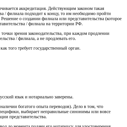
анчивается аккредитация. Действующим законом такая
ва / филиала подходит к концу, то им необходимо пройти
 Решение о создании филиала или представительства (которое
тавительства / филиала на территории РФ.
С точки зрения законодательства, при каждом продлении
ьства / филиала, а не продлевать его.
 как того требует государственный орган.
усский язык и нотариально заверены.
 наличии богатого опыта переводов). Дело в том, что
специфики, выбирает неправильные синонимы или вовсе
ации представительства.
вод до момента подачи его нотариусу для удостоверения.