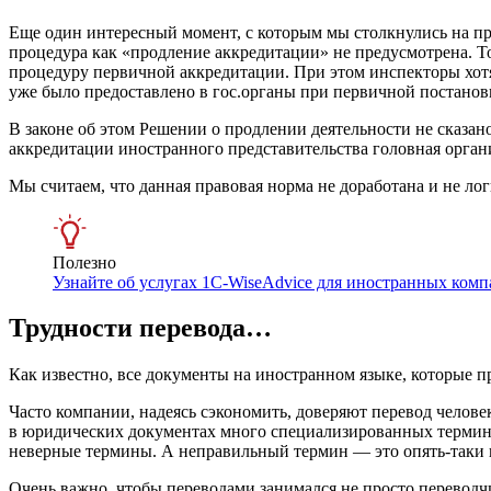
Еще один интересный момент, с которым мы столкнулись на пр
процедура как «продление аккредитации» не предусмотрена. То
процедуру первичной аккредитации. При этом инспекторы хотя
уже было предоставлено в гос.органы при первичной постановк
В законе об этом Решении о продлении деятельности не сказано
аккредитации иностранного представительства головная органи
Мы считаем, что данная правовая норма не доработана и не логи
Полезно
Узнайте об услугах 1C-WiseAdvice для иностранных ком
Трудности перевода…
Как известно, все документы на иностранном языке, которые п
Часто компании, надеясь сэкономить, доверяют перевод человек
в юридических документах много специализированных термин
неверные термины. А неправильный термин — это опять-таки не
Очень важно, чтобы переводами занимался не просто переводчи