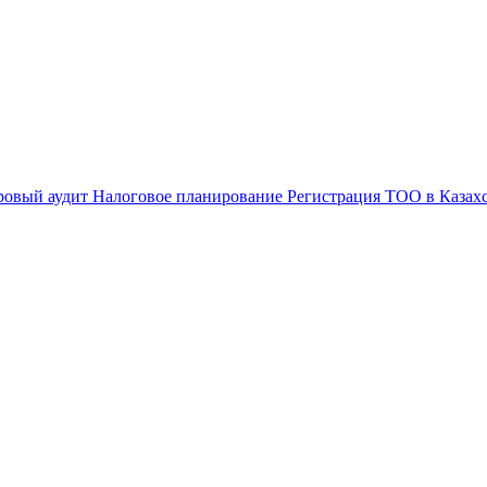
ровый аудит
Налоговое планирование
Регистрация ТОО в Казах