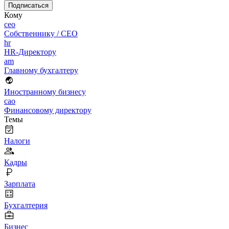
Подписаться
Кому
ceo
Собственнику / CEO
hr
HR-Директору
am
Главному бухгалтеру
Иностранному бизнесу
cao
Финансовому директору
Темы
Налоги
Кадры
Зарплата
Бухгалтерия
Бизнес