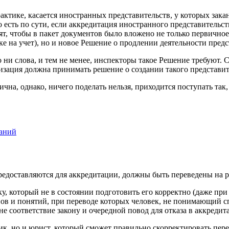
актике, касается иностранных представительств, у которых зак
 есть по сути, если аккредитация иностранного представительст
т, чтобы в пакет документов было вложено не только первичное
е на учет), но и новое Решение о продлении деятельности предс
 ни слова, и тем не менее, инспекторы такое Решение требуют. 
зация должна принимать решение о создании такого представител
чна, однако, ничего поделать нельзя, приходится поступать так,
паний
редоставляются для аккредитации, должны быть переведены на р
у, который не в состоянии подготовить его корректно (даже при
ов и понятий, при переводе которых человек, не понимающий 
 соответствие закону и очередной повод для отказа в аккредит
к, но и юрист, который сможет правильно скорректировать пере