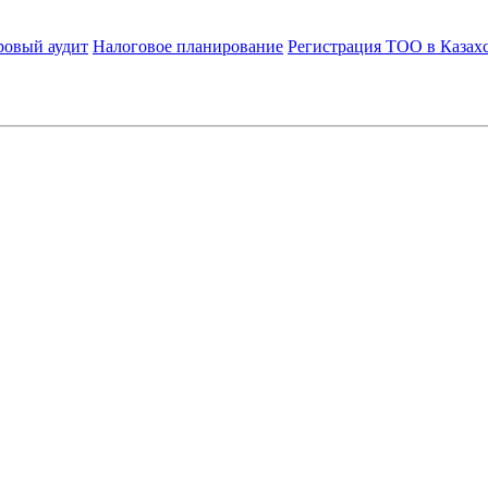
ровый аудит
Налоговое планирование
Регистрация ТОО в Казах