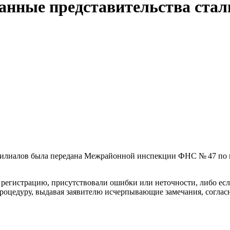
нные представительства стали
филиалов была передана Межрайонной инспекции ФНС № 47 по г.
ю регистрацию, присутствовали ошибки или неточности, либо есл
роцедуру, выдавая заявителю исчерпывающие замечания, соглас