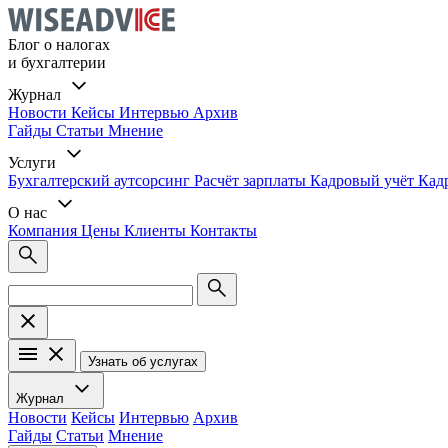
Блог о налогах
и бухгалтерии
Журнал
Новости
Кейсы
Интервью
Архив
Гайды
Статьи
Мнение
Услуги
Бухгалтерский аутсорсинг
Расчёт зарплаты
Кадровый учёт
Кад
О нас
Компания
Цены
Клиенты
Контакты
Узнать об услугах
Журнал
Новости
Кейсы
Интервью
Архив
Гайды
Статьи
Мнение