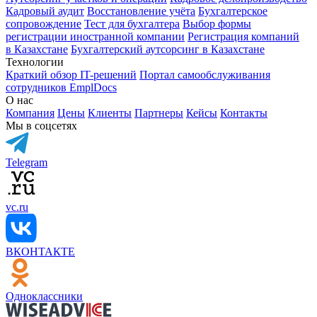
Кадровый аудит
Восстановление учёта
Бухгалтерское
сопровождение
Тест для бухгалтера
Выбор формы
регистрации иностранной компании
Регистрация компаний
в Казахстане
Бухгалтерский аутсорсинг в Казахстане
Технологии
Краткий обзор IT-решений
Портал самообслуживания
сотрудников EmplDocs
О нас
Компания
Цены
Клиенты
Партнеры
Кейсы
Контакты
Мы в соцсетях
Telegram
vc.ru
ВКОНТАКТЕ
Одноклассники