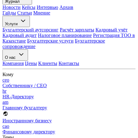
Журнал
Новости
Кейсы
Интервью
Архив
Гайды
Статьи
Мнение
Услуги
Бухгалтерский аутсорсинг
Расчёт зарплаты
Кадровый учёт
Кадровый аудит
Налоговое планирование
Регистрация ТОО в
Казахстане
Бухгалтерские услуги
Бухгалтерское
сопровождение
О нас
Компания
Цены
Клиенты
Контакты
Кому
ceo
Собственнику / CEO
hr
HR-Директору
am
Главному бухгалтеру
Иностранному бизнесу
cao
Финансовому директору
Темы