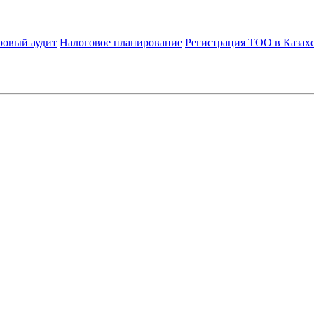
ровый аудит
Налоговое планирование
Регистрация ТОО в Казах