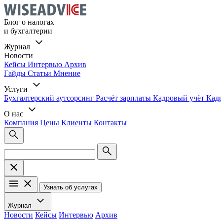
Блог о налогах
и бухгалтерии
Журнал
Новости
Кейсы
Интервью
Архив
Гайды
Статьи
Мнение
Услуги
Бухгалтерский аутсорсинг
Расчёт зарплаты
Кадровый учёт
Кад
О нас
Компания
Цены
Клиенты
Контакты
Узнать об услугах
Журнал
Новости
Кейсы
Интервью
Архив