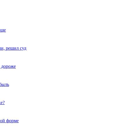
още
и, решил суд
я дороже
быль
ке?
вой форме