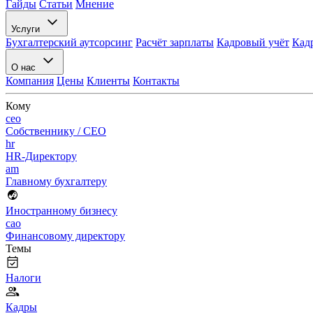
Гайды
Статьи
Мнение
Услуги
Бухгалтерский аутсорсинг
Расчёт зарплаты
Кадровый учёт
Кад
О нас
Компания
Цены
Клиенты
Контакты
Кому
ceo
Собственнику / CEO
hr
HR-Директору
am
Главному бухгалтеру
Иностранному бизнесу
cao
Финансовому директору
Темы
Налоги
Кадры