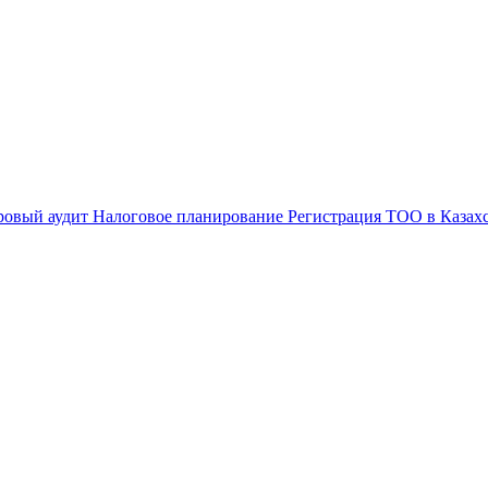
ровый аудит
Налоговое планирование
Регистрация ТОО в Казах