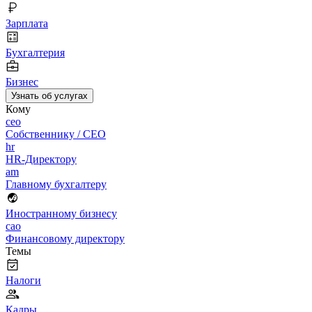
Зарплата
Бухгалтерия
Бизнес
Узнать об услугах
Кому
ceo
Собственнику / CEO
hr
HR-Директору
am
Главному бухгалтеру
Иностранному бизнесу
cao
Финансовому директору
Темы
Налоги
Кадры