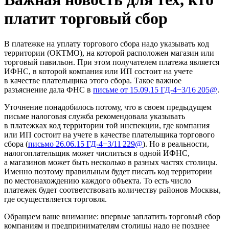
платит торговый сбор
В платежке на уплату торгового сбора надо указывать код
территории (ОКТМО), на которой расположен магазин или
торговый павильон. При этом получателем платежа является
ИФНС, в которой компания или ИП состоит на учете
в качестве плательщика этого сбора. Такое важное
разъяснение дала ФНС в
письме
от 15.09.15
ГД-4−3/16 205@
.
Уточнение понадобилось потому, что в своем предыдущем
письме налоговая служба рекомендовала указывать
в платежках код территории той инспекции, где компания
или ИП состоит на учете в качестве плательщика торгового
сбора (
письмо
26.06.15
ГД-4−3/11 229@
). Но в реальности,
налогоплательщик может числиться в одной ИФНС,
а магазинов может быть несколько в разных частях столицы.
Именно поэтому правильным будет писать код территории
по местонахождению каждого объекта. То есть число
платежек будет соответствовать количеству районов Москвы,
где осуществляется торговля.
Обращаем ваше внимание: впервые заплатить торговый сбор
компаниям и предпринимателям столицы надо не позднее