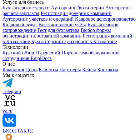
Услуги для бизнеса
Бухгалтерские услуги
Аутсорсинг бухгалтерии
Аутсорсинг
расчёта зарплаты
Регистрация дочерних компаний
Аутсорсинг участков и операций
Кадровое делопроизводство
Кадровый аудит
Восстановление учёта
Бухгалтерское
сопровождение
Тест для бухгалтера
Выбор формы
регистрации иностранной компании
Регистрация компаний
в Казахстане
Бухгалтерский аутсорсинг в Казахстане
Технологии
Краткий обзор IT-решений
Портал самообслуживания
сотрудников EmplDocs
О нас
Компания
Цены
Клиенты
Партнеры
Кейсы
Контакты
Мы в соцсетях
Telegram
vc.ru
ВКОНТАКТЕ