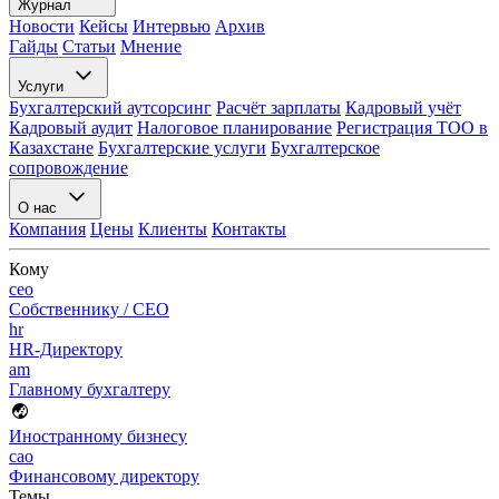
Журнал
Новости
Кейсы
Интервью
Архив
Гайды
Статьи
Мнение
Услуги
Бухгалтерский аутсорсинг
Расчёт зарплаты
Кадровый учёт
Кадровый аудит
Налоговое планирование
Регистрация ТОО в
Казахстане
Бухгалтерские услуги
Бухгалтерское
сопровождение
О нас
Компания
Цены
Клиенты
Контакты
Кому
ceo
Собственнику / CEO
hr
HR-Директору
am
Главному бухгалтеру
Иностранному бизнесу
cao
Финансовому директору
Темы