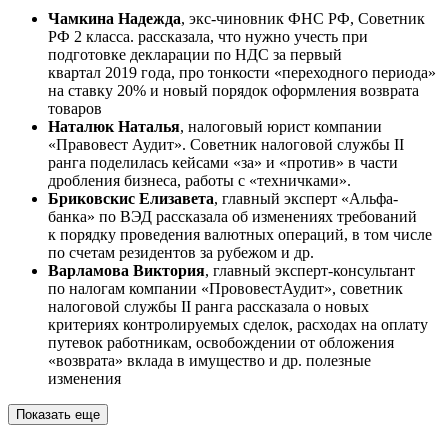
Чамкина Надежда
, экс-чиновник ФНС РФ, Советник
РФ 2 класса. рассказала, что нужно учесть при
подготовке декларации по НДС за первый
квартал 2019 года, про тонкости «переходного периода»
на ставку 20% и новый порядок оформления возврата
товаров
Наталюк Наталья
, налоговый юрист компании
«Правовест Аудит». Советник налоговой службы II
ранга поделилась кейсами «за» и «против» в части
дробления бизнеса, работы с «техничками».
Бриковскис Елизавета
, главный эксперт «Альфа-
банка» по ВЭД рассказала об изменениях требований
к порядку проведения валютных операций, в том числе
по счетам резидентов за рубежом и др.
Варламова Виктория
, главный эксперт-консультант
по налогам компании «ПрововестАудит», советник
налоговой службы II ранга рассказала о новых
критериях контролируемых сделок, расходах на оплату
путевок работникам, освобождении от обложения
«возврата» вклада в имущество и др. полезные
изменения
Показать еще