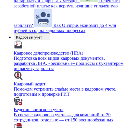
на зарплату и кадры за 7 месяцев
Переплата
заработной платы: как вернуть излишне уплаченную
зарплату?
Как Olympus экономит до 4 млн
рублей в год на кадровых процессах
Кадровый учет
Кадровое делопроизводство (HRA)
Подготовка всех видов кадровых документов,
разработка ЛНА, «бесшовные» процессы с бухгалтером
по расчету зарплаты
Кадровый аудит
Поможем устранить слабые места в кадровом учете,
подготовим к проверке ГИТ
Ведение воинского учета
В составе кадрового учета — для компаний от 20
сотрудников, отдельно — от 150 военнообязанных