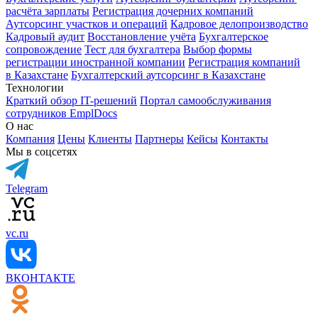
расчёта зарплаты
Регистрация дочерних компаний
Аутсорсинг участков и операций
Кадровое делопроизводство
Кадровый аудит
Восстановление учёта
Бухгалтерское
сопровождение
Тест для бухгалтера
Выбор формы
регистрации иностранной компании
Регистрация компаний
в Казахстане
Бухгалтерский аутсорсинг в Казахстане
Технологии
Краткий обзор IT-решений
Портал самообслуживания
сотрудников EmplDocs
О нас
Компания
Цены
Клиенты
Партнеры
Кейсы
Контакты
Мы в соцсетях
Telegram
vc.ru
ВКОНТАКТЕ