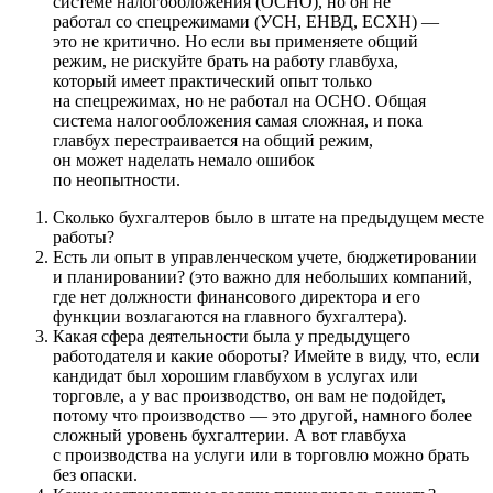
системе налогообложения (ОСНО), но он не
работал со спецрежимами (УСН, ЕНВД, ЕСХН) —
это не критично. Но если вы применяете общий
режим, не рискуйте брать на работу главбуха,
который имеет практический опыт только
на спецрежимах, но не работал на ОСНО. Общая
система налогообложения самая сложная, и пока
главбух перестраивается на общий режим,
он может наделать немало ошибок
по неопытности.
Сколько бухгалтеров было в штате на предыдущем месте
работы?
Есть ли опыт в управленческом учете, бюджетировании
и планировании? (это важно для небольших компаний,
где нет должности финансового директора и его
функции возлагаются на главного бухгалтера).
Какая сфера деятельности была у предыдущего
работодателя и какие обороты? Имейте в виду, что, если
кандидат был хорошим главбухом в услугах или
торговле, а у вас производство, он вам не подойдет,
потому что производство — это другой, намного более
сложный уровень бухгалтерии. А вот главбуха
с производства на услуги или в торговлю можно брать
без опаски.