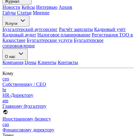
Журнал
Новости
Кейсы
Интервью
Архив
Гайды
Статьи
Мнение
Услуги
Бухгалтерский аутсорсинг
Расчёт зарплаты
Кадровый учёт
Кадровый аудит
Налоговое планирование
Регистрация ТОО в
Казахстане
Бухгалтерские услуги
Бухгалтерское
сопровождение
О нас
Компания
Цены
Клиенты
Контакты
Кому
ceo
Собственнику / CEO
hr
HR-Директору
am
Главному бухгалтеру
Иностранному бизнесу
cao
Финансовому директору
Темы