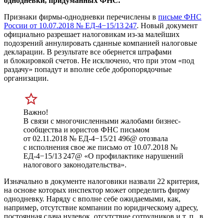
однодневки, придуманных ФНС.
Признаки фирмы-однодневки перечислены в
письме ФНС
России
от 10.07.2018
№ ЕД-4−15/13 247
. Новый документ
официально разрешает налоговикам из-за малейших
подозрений аннулировать сданные компанией налоговые
декларации. В результате все обернется штрафами
и блокировкой счетов. Не исключено, что при этом «под
раздачу» попадут и вполне себе добропорядочные
организации.
Важно!
В связи с многочисленными жалобами бизнес-
сообщества и юристов ФНС письмом
от 02.11.2018
№ ЕД-4−15/21 496@ отозвала
с исполнения свое же письмо
от 10.07.2018
№
ЕД-4−15/13 247@ «О профилактике нарушений
налогового законодательства».
Изначально в документе налоговики назвали 22 критерия,
на основе которых инспектор может определить фирму
однодневку. Наряду с вполне себе ожидаемыми, как,
например, отсутствие компании по юридическому адресу,
постоянная сдача нулевок, отсутствие сотрудников
и т. п.
, в