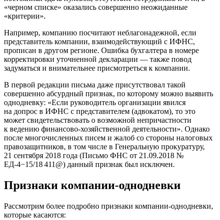
«черном списке» оказались совершенно неожиданные
«критерии».
Например, компанию посчитают неблагонадежной, если
представитель компании, взаимодействующий с ИФНС,
прописан в другом регионе. Ошибка бухгалтера в номере
корректировки уточненной декларации — также повод
задуматься и внимательнее присмотреться к компании.
В первой редакции письма даже присутствовал такой
совершенно абсурдный признак, по которому можно выявить
однодневку: «Если руководитель организации явился
на допрос в ИФНС с представителем (адвокатом), то это
может свидетельствовать о возможной непричастности
к ведению финансово-хозяйственной деятельности». Однако
после многочисленных писем и жалоб со стороны налоговых
правозащитников, в том числе в Генеральную прокуратуру,
21 сентября 2018 года (Письмо ФНС
от 21.09.2018
№
ЕД-4−15/18 411@) данный признак был исключен.
Признаки компании-однодневки
Рассмотрим более подробно признаки компании-однодневки,
которые касаются: