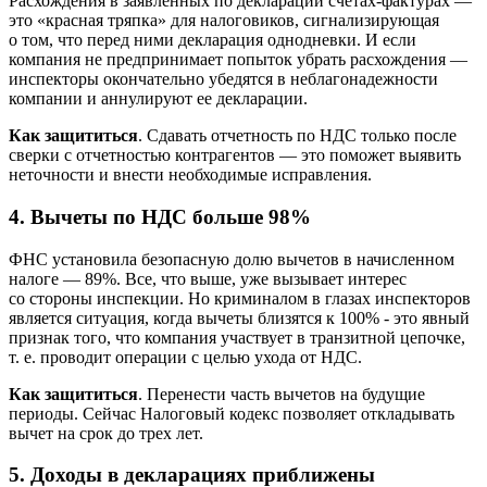
Расхождения в заявленных по декларации счетах-фактурах —
это «красная тряпка» для налоговиков, сигнализирующая
о том, что перед ними декларация однодневки. И если
компания не предпринимает попыток убрать расхождения —
инспекторы окончательно убедятся в неблагонадежности
компании и аннулируют ее декларации.
Как защититься
. Сдавать отчетность по НДС только после
сверки с отчетностью контрагентов — это поможет выявить
неточности и внести необходимые исправления.
4. Вычеты по НДС больше 98%
ФНС установила безопасную долю вычетов в начисленном
налоге — 89%. Все, что выше, уже вызывает интерес
со стороны инспекции. Но криминалом в глазах инспекторов
является ситуация, когда вычеты близятся к 100% - это явный
признак того, что компания участвует в транзитной цепочке,
т. е.
проводит операции с целью ухода от НДС.
Как защититься
. Перенести часть вычетов на будущие
периоды. Сейчас Налоговый кодекс позволяет откладывать
вычет на срок до трех лет.
5. Доходы в декларациях приближены