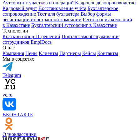
Аутсорсинг участков и операций
Кадровое делопроизводство
Кадровый аудит
Восстановление учёта
Бухгалтерское
сопровождение
Тест для бухгалтера
Выбор формы
регистрации иностранной компании
Регистрация компаний
в Казахстане
Бухгалтерский аутсорсинг в Казахстане
Технологии
Краткий обзор IT-решений
Портал самообслуживания
сотрудников EmplDocs
О нас
Компания
Цены
Клиенты
Партнеры
Кейсы
Контакты
Мы в соцсетях
Telegram
vc.ru
ВКОНТАКТЕ
Одноклассники