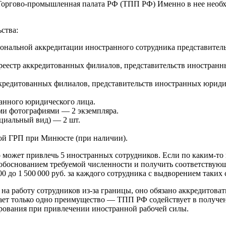
 Торгово-промышленная палата РФ (ТПП РФ) Именно в нее необх
ства:
рсональной аккредитации иностранного сотрудника представитель
среестр аккредитованных филиалов, представительств иностран
кредитованных филиалов, представительств иностранных юриди
ранного юридического лица.
ми фотографиями — 2 экземпляра.
циальный вид) — 2 шт.
ой ГРП при Минюсте (при наличии).
о может привлечь 5 иностранных сотрудников. Если по каким-то
обоснованием требуемой численности и получить соответствующ
 до 1 500 000 руб. за каждого сотрудника с выдворением таких 
на работу сотрудников из-за границы, оно обязано аккредитоват
ает только одно преимущество — ТПП РФ содействует в получен
ирования при привлечении иностранной рабочей силы.