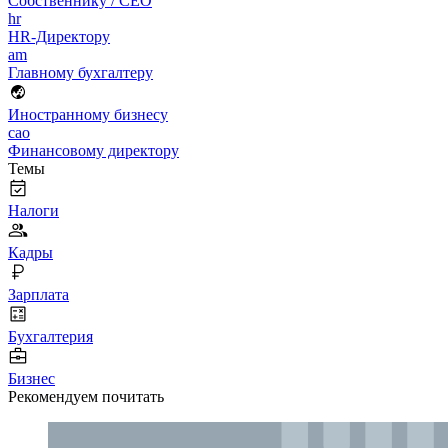
Собственнику / CEO
hr
HR-Директору
am
Главному бухгалтеру
Иностранному бизнесу
cao
Финансовому директору
Темы
Налоги
Кадры
Зарплата
Бухгалтерия
Бизнес
Рекомендуем почитать