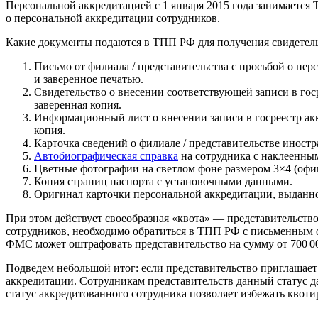
Персональной аккредитацией с 1 января 2015 года занимается
о персональной аккредитации сотрудников.
Какие документы подаются в ТПП РФ для получения свидетель
Письмо от филиала / представительства с просьбой о пе
и заверенное печатью.
Свидетельство о внесении соответствующей записи в го
заверенная копия.
Информационный лист о внесении записи в госреестр ак
копия.
Карточка сведений о филиале / представительстве иност
Автобиографическая справка
на сотрудника с наклеенны
Цветные фотографии на светлом фоне размером 3×4 (офи
Копия страниц паспорта с установочными данными.
Оригинал карточки персональной аккредитации, выданн
При этом действует своеобразная «квота» — представительств
сотрудников, необходимо обратиться в ТПП РФ с письменным 
ФМС может оштрафовать представительство на сумму от 700 000
Подведем небольшой итог: если представительство приглашает 
аккредитации. Сотрудникам представительств данный статус д
статус аккредитованного сотрудника позволяет избежать квот