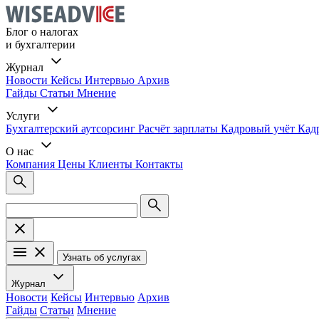
Блог о налогах
и бухгалтерии
Журнал
Новости
Кейсы
Интервью
Архив
Гайды
Статьи
Мнение
Услуги
Бухгалтерский аутсорсинг
Расчёт зарплаты
Кадровый учёт
Кад
О нас
Компания
Цены
Клиенты
Контакты
Узнать об услугах
Журнал
Новости
Кейсы
Интервью
Архив
Гайды
Статьи
Мнение