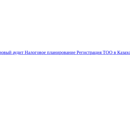
ровый аудит
Налоговое планирование
Регистрация ТОО в Казах