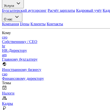
Услуги
Бухгалтерский аутсорсинг
Расчёт зарплаты
Кадровый учёт
Кад
О нас
Компания
Цены
Клиенты
Контакты
Кому
ceo
Собственнику / CEO
hr
HR-Директору
am
Главному бухгалтеру
Иностранному бизнесу
cao
Финансовому директору
Темы
Налоги
Кадры