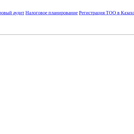
ровый аудит
Налоговое планирование
Регистрация ТОО в Казах