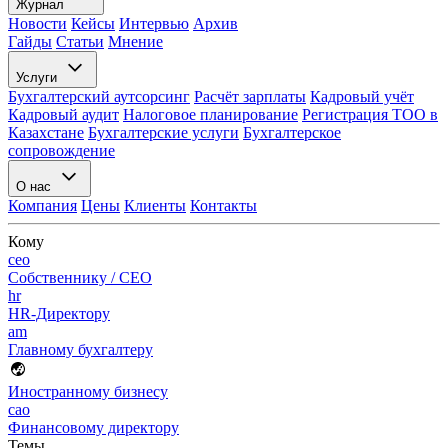
Журнал
Новости
Кейсы
Интервью
Архив
Гайды
Статьи
Мнение
Услуги
Бухгалтерский аутсорсинг
Расчёт зарплаты
Кадровый учёт
Кадровый аудит
Налоговое планирование
Регистрация ТОО в
Казахстане
Бухгалтерские услуги
Бухгалтерское
сопровождение
О нас
Компания
Цены
Клиенты
Контакты
Кому
ceo
Собственнику / CEO
hr
HR-Директору
am
Главному бухгалтеру
Иностранному бизнесу
cao
Финансовому директору
Темы