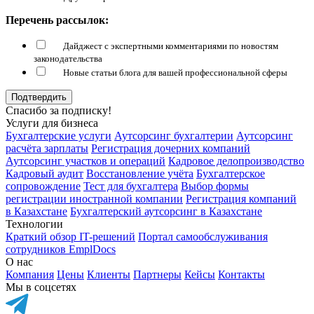
Перечень рассылок:
Дайджест с экспертными комментариями по новостям
законодательства
Новые статьи блога для вашей профессиональной сферы
Подтвердить
Спасибо за подписку!
Услуги для бизнеса
Бухгалтерские услуги
Аутсорсинг бухгалтерии
Аутсорсинг
расчёта зарплаты
Регистрация дочерних компаний
Аутсорсинг участков и операций
Кадровое делопроизводство
Кадровый аудит
Восстановление учёта
Бухгалтерское
сопровождение
Тест для бухгалтера
Выбор формы
регистрации иностранной компании
Регистрация компаний
в Казахстане
Бухгалтерский аутсорсинг в Казахстане
Технологии
Краткий обзор IT-решений
Портал самообслуживания
сотрудников EmplDocs
О нас
Компания
Цены
Клиенты
Партнеры
Кейсы
Контакты
Мы в соцсетях