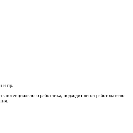
й и пр.
ь потенциального работника, подходит ли он работодателю
тия.