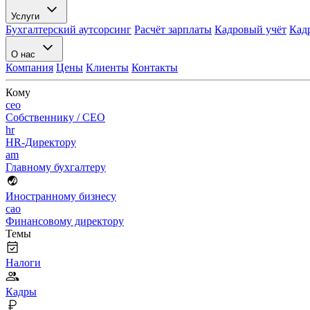
Услуги
Бухгалтерский аутсорсинг
Расчёт зарплаты
Кадровый учёт
Кад
О нас
Компания
Цены
Клиенты
Контакты
Кому
ceo
Собственнику / CEO
hr
HR-Директору
am
Главному бухгалтеру
Иностранному бизнесу
cao
Финансовому директору
Темы
Налоги
Кадры