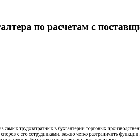
алтера по расчетам с постав
 из самых трудозатратных в бухгалтерии торговых производств
 споров с его сотрудниками, важно четко разграничить функции,
я инструкция бухгалтера по расчетам с поставщиками.