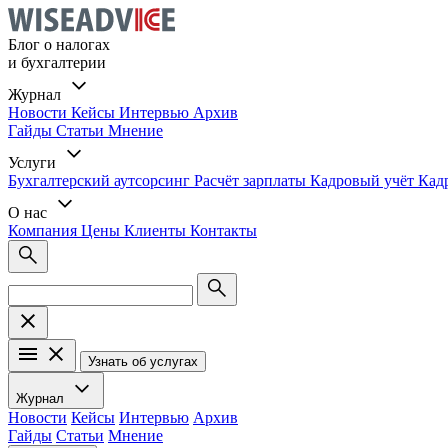
Блог о налогах
и бухгалтерии
Журнал
Новости
Кейсы
Интервью
Архив
Гайды
Статьи
Мнение
Услуги
Бухгалтерский аутсорсинг
Расчёт зарплаты
Кадровый учёт
Кад
О нас
Компания
Цены
Клиенты
Контакты
Узнать об услугах
Журнал
Новости
Кейсы
Интервью
Архив
Гайды
Статьи
Мнение