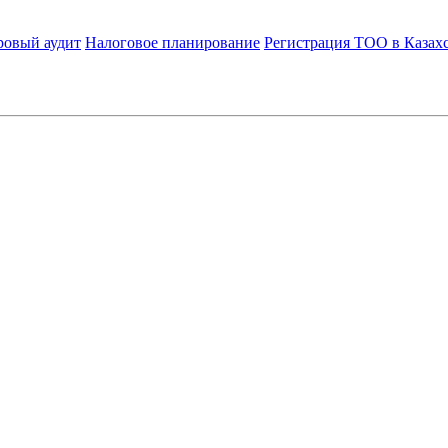
ровый аудит
Налоговое планирование
Регистрация ТОО в Казах