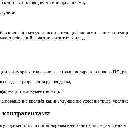
у расчетов с поставщиками и подрядчиками;
ухучета;
ребования. Они могут зависеть от специфики деятельности пред
зыка, требований валютного контроля
и т. д.
ации взаиморасчетов с контрагентами, внедрению нового ПО, р
х задач с разрешения руководства;
нформации и документов и пр.
а на повышение квалификации, улучшение условий труда, увели
с контрагентами
могут привести к дисциплинарным взысканиям, штрафам и иным м