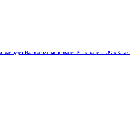
ровый аудит
Налоговое планирование
Регистрация ТОО в Казах