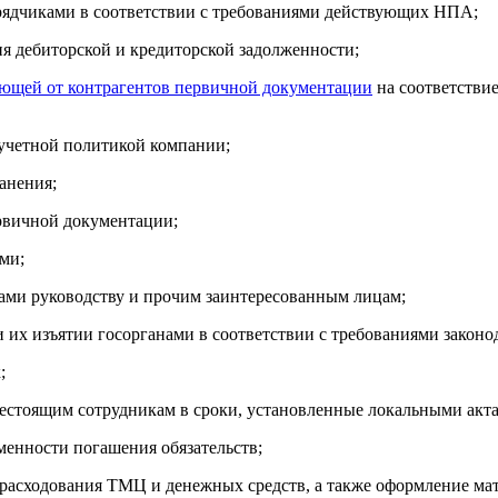
дрядчиками в соответствии с требованиями действующих НПА;
я дебиторской и кредиторской задолженности;
ющей от контрагентов первичной документации
на соответстви
 учетной политикой компании;
анения;
рвичной документации;
ами;
ами руководству и прочим заинтересованным лицам;
 их изъятии госорганами в соответствии с требованиями законод
;
стоящим сотрудникам в сроки, установленные локальными акт
менности погашения обязательств;
 расходования ТМЦ и денежных средств, а также оформление ма