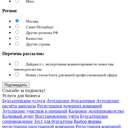
Иное
Регион
Москва
Санкт-Петербург
Другие регионы РФ
Казахстан
Другие страны
Перечень рассылок:
Дайджест с экспертными комментариями по новостям
законодательства
Новые статьи блога для вашей профессиональной сферы
Подтвердить
Спасибо за подписку!
Услуги для бизнеса
Бухгалтерские услуги
Аутсорсинг бухгалтерии
Аутсорсинг
расчёта зарплаты
Регистрация дочерних компаний
Аутсорсинг участков и операций
Кадровое делопроизводство
Кадровый аудит
Восстановление учёта
Бухгалтерское
сопровождение
Тест для бухгалтера
Выбор формы
регистрации иностранной компании
Регистрация компаний