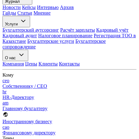
Журнал
Новости
Кейсы
Интервью
Архив
Гайды
Статьи
Мнение
Услуги
Бухгалтерский аутсорсинг
Расчёт зарплаты
Кадровый учёт
Кадровый аудит
Налоговое планирование
Регистрация ТОО в
Казахстане
Бухгалтерские услуги
Бухгалтерское
сопровождение
О нас
Компания
Цены
Клиенты
Контакты
Кому
ceo
Собственнику / CEO
hr
HR-Директору
am
Главному бухгалтеру
Иностранному бизнесу
cao
Финансовому директору
Темы