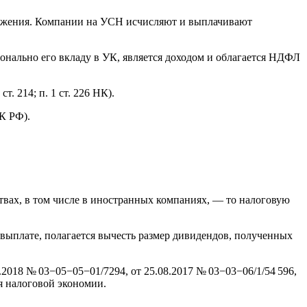
бложения. Компании на УСН исчисляют и выплачивают
онально его вкладу в УК, является доходом и облагается НДФЛ
. 214; п. 1 ст. 226 НК).
К РФ).
твах, в том числе в иностранных компаниях, — то налоговую
 выплате, полагается вычесть размер дивидендов, полученных
.2018
№ 03−05−05−01/7294,
от 25.08.2017
№ 03−03−06/1/54 596,
я налоговой экономии.