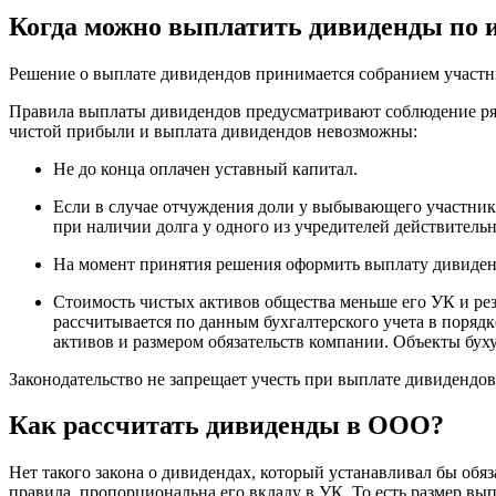
Когда можно выплатить дивиденды по и
Решение о выплате дивидендов принимается собранием участни
Правила выплаты дивидендов предусматривают соблюдение ряд
чистой прибыли и выплата дивидендов невозможны:
Не до конца оплачен уставный капитал.
Если в случае отчуждения доли у выбывающего участника
при наличии долга у одного из учредителей действитель
На момент принятия решения оформить выплату дивиденд
Стоимость чистых активов общества меньше его УК и рез
рассчитывается по данным бухгалтерского учета в поря
активов и размером обязательств компании. Объекты бух
Законодательство не запрещает учесть при выплате дивидендов
Как рассчитать дивиденды в ООО?
Нет такого закона о дивидендах, который устанавливал бы обя
правила, пропорциональна его вкладу в УК. То есть размер 