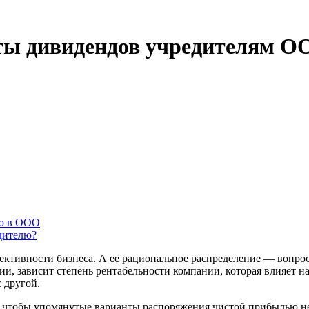
ты дивидендов учредителям О
лю в ООО
дителю?
тивности бизнеса. А ее рациональное распределение — вопрос 
и, зависит степень рентабельности компании, которая влияет на
 другой.
ь, чтобы упомянутые варианты распоряжения чистой прибылью 