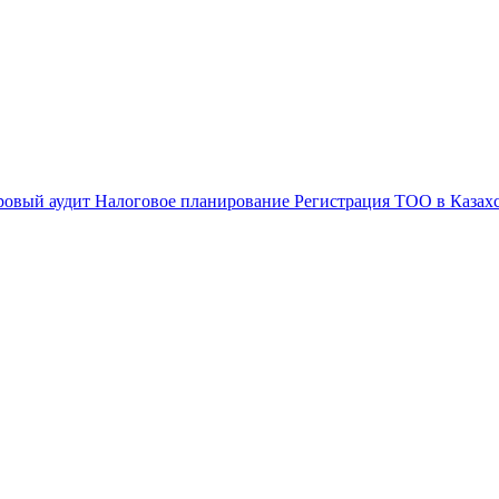
ровый аудит
Налоговое планирование
Регистрация ТОО в Казах