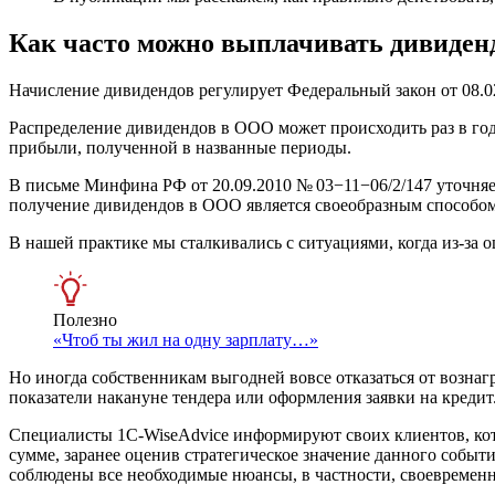
Как часто можно выплачивать дивиде
Начисление дивидендов регулирует Федеральный закон
от 08.0
Распределение дивидендов в ООО может происходить раз в год
прибыли, полученной в названные периоды.
В письме
Минфина РФ
от 20.09.2010
№ 03−11−06/2/147 уточняет
получение дивидендов в ООО является своеобразным способом в
В нашей практике мы сталкивались с ситуациями, когда из-за 
Полезно
«Чтоб ты жил на одну зарплату…»
Но иногда собственникам выгодней вовсе отказаться от вознаг
показатели накануне тендера или оформления заявки на кредит
Специалисты 1C-WiseAdvice информируют своих клиентов, кот
сумме, заранее оценив стратегическое значение данного событ
соблюдены все необходимые нюансы, в частности, своевременн