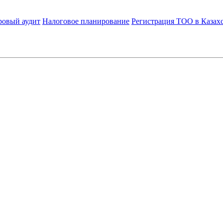
ровый аудит
Налоговое планирование
Регистрация ТОО в Казах