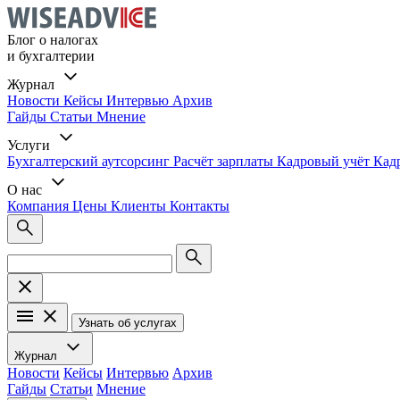
Блог о налогах
и бухгалтерии
Журнал
Новости
Кейсы
Интервью
Архив
Гайды
Статьи
Мнение
Услуги
Бухгалтерский аутсорсинг
Расчёт зарплаты
Кадровый учёт
Кад
О нас
Компания
Цены
Клиенты
Контакты
Узнать об услугах
Журнал
Новости
Кейсы
Интервью
Архив
Гайды
Статьи
Мнение