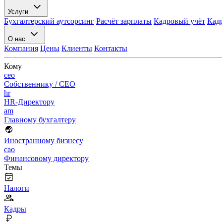
Услуги
Бухгалтерский аутсорсинг
Расчёт зарплаты
Кадровый учёт
Кад
О нас
Компания
Цены
Клиенты
Контакты
Кому
ceo
Собственнику / CEO
hr
HR-Директору
am
Главному бухгалтеру
Иностранному бизнесу
cao
Финансовому директору
Темы
Налоги
Кадры