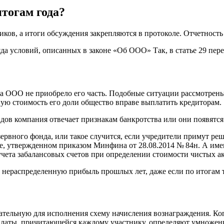
тогам года?
ков, а итоги обсуждения закрепляются в протоколе. Отчетность
а условий, описанных в законе «Об ООО» Так, в статье 29 пер
 ООО не приобрело его часть. Подобные ситуации рассмотрены в
ную стоимость его доли общество вправе выплатить кредиторам.
ов компания отвечает признакам банкротства или они появятся
ервного фонда, или такое случится, если учредители примут ре
дке, утвержденном приказом Минфина
от 28.08.2014
№ 84н. А имен
учета забалансовых счетов при определении стоимости чистых а
 нераспределенную прибыль прошлых лет, даже если по итогам т
зательную для исполнения схему начисления вознаграждения. Ко
выплаты, причитающейся каждому участнику, определяют умноже