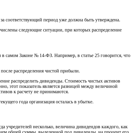
 за соответствующий период уже должна быть утверждена.
ечислены следующие ситуации, при которых распределение
 самом Законе № 14-ФЗ. Например, в статье 25 говорится, что
 после распределения чистой прибыли.
шение распределить дивиденды. Стоимость чистых активов
но, этот показатель является разницей между величиной
ктивов к расчету не принимаются.
екущего года организация осталась в убытке.
гда учредителей несколько, величина дивидендов каждого, как
нием общей суммы, выделенной под дивиденды, на процент его