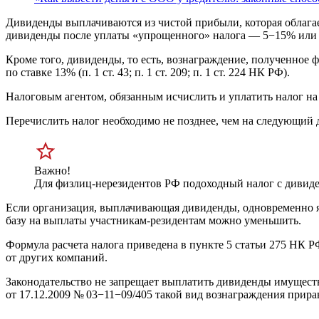
Дивиденды выплачиваются из чистой прибыли, которая облага
дивиденды после уплаты «упрощенного» налога — 5−15% или 6
Кроме того, дивиденды, то есть, вознаграждение, полученное
по ставке 13% (п. 1 ст. 43; п. 1 ст. 209; п. 1 ст. 224 НК РФ).
Налоговым агентом, обязанным исчислить и уплатить налог на пр
Перечислить налог необходимо не позднее, чем на следующий д
Важно!
Для физлиц-нерезидентов РФ подоходный налог с дивиден
Если организация, выплачивающая дивиденды, одновременно яв
базу на выплаты участникам-резидентам можно уменьшить.
Формула расчета налога приведена в пункте 5 статьи 275 НК Р
от других компаний.
Законодательство не запрещает выплатить дивиденды имущест
от 17.12.2009
№ 03−11−09/405 такой вид вознаграждения прирав