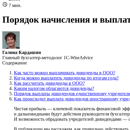
7 мин.
Порядок начисления и выпла
Галина Кардашян
Главный бухгалтер-методолог 1С-WiseAdvice
Содержание
Как часто можно выплачивать дивиденды в ООО?
Когда можно выплатить дивиденды по итогам года?
Как рассчитать дивиденды в ООО?
Каким налогом облагаются дивиденды?
Порядок выплаты дивидендов единственному учредите
Как происходит выплата дивидендов иностранному учре
Чистая прибыль — ключевой показатель финансовой эффек
и дальновидными будут действия руководителя бухгалтери
И возможность обрадовать учредителей дивидендами — с
В публикации мы расскажем, как правильно действоват