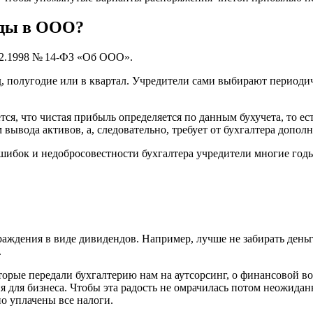
нды в ООО?
2.1998
№ 14-ФЗ «Об ООО».
, полугодие или в квартал. Учредители сами выбирают периоди
ся, что чистая прибыль определяется по данным бухучета, то ес
ывода активов, а, следовательно, требует от бухгалтера допол
ошибок и недобросовестности бухгалтера учредители многие годы
раждения в виде дивидендов. Например, лучше не забирать день
.
орые передали бухгалтерию нам на аутсорсинг, о финансовой в
ия для бизнеса. Чтобы эта радость не омрачилась потом неожид
о уплачены все налоги.