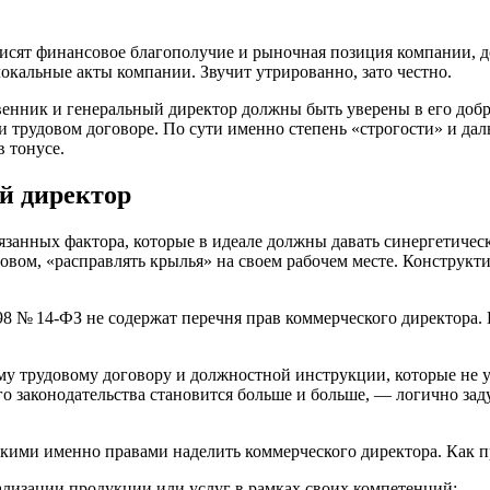
зависят финансовое благополучие и рыночная позиция компании
окальные акты компании. Звучит утрированно, зато честно.
венник и генеральный директор должны быть уверены в его до
 трудовом договоре. По сути именно степень «строгости» и д
 тонусе.
й директор
язанных фактора, которые в идеале должны давать синергетичес
овом, «расправлять крылья» на своем рабочем месте. Конструкт
98
№ 14-ФЗ не содержат перечня прав коммерческого директора. 
му трудовому договору и должностной инструкции, которые не 
 законодательства становится больше и больше, — логично заду
кими именно правами наделить коммерческого директора. Как пр
лизации продукции или услуг в рамках своих компетенций;