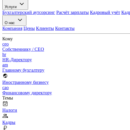
Услуги
Бухгалтерский аутсорсинг
Расчёт зарплаты
Кадровый учёт
Кад
О нас
Компания
Цены
Клиенты
Контакты
Кому
ceo
Собственнику / CEO
hr
HR-Директору
am
Главному бухгалтеру
Иностранному бизнесу
cao
Финансовому директору
Темы
Налоги
Кадры