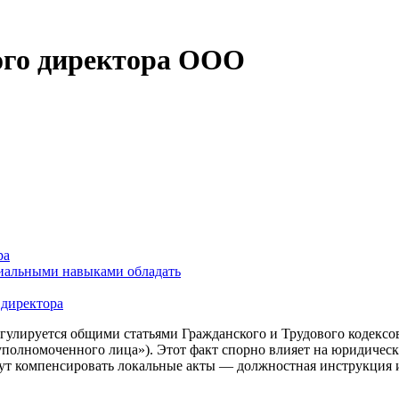
ого директора ООО
ра
циальными навыками обладать
 директора
регулируется общими статьями Гражданского и Трудового коде
уполномоченного лица»). Этот факт спорно влияет на юридичес
гут компенсировать локальные акты — должностная инструкция 