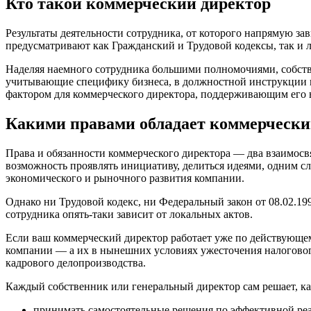
Кто такой коммерческий директор
Результаты деятельности сотрудника, от которого напрямую 
предусматривают как Гражданский и Трудовой кодексы, так и л
Наделяя наемного сотрудника большими полномочиями, собст
учитывающие специфику бизнеса, в должностной инструкции и
фактором для коммерческого директора, поддерживающим его в
Какими правами обладает коммерчески
Права и обязанности коммерческого директора — два взаимосв
возможность проявлять инициативу, делиться идеями, одним сл
экономического и рыночного развития компании.
Однако ни Трудовой кодекс, ни Федеральный закон
от 08.02.19
сотрудника опять-таки зависит от локальных актов.
Если ваш коммерческий директор работает уже по действующе
компании — а их в нынешних условиях ужесточения налогового
кадрового делопроизводства.
Каждый собственник или генеральный директор сам решает, ка
принимать самостоятельные решения по эффективной реа