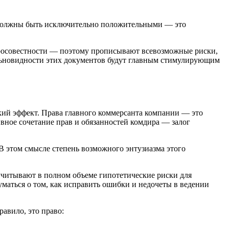
, должны быть исключительно положительными — это
бросовестности — поэтому прописывают всевозможные риски,
альновидности этих документов будут главным стимулирующим
кий эффект. Права главного коммерсанта компании — это
ивное сочетание прав и обязанностей комдира — залог
В этом смысле степень возможного энтузиазма этого
учитывают в полном объеме гипотетические риски для
маться о том, как исправить ошибки и недочеты в ведении
авило, это право: