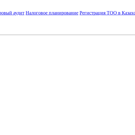
ровый аудит
Налоговое планирование
Регистрация ТОО в Казах