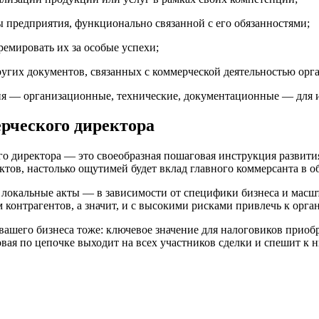
 предприятия, функционально связанной с его обязанностями;
емировать их за особые успехи;
других документов, связанных с коммерческой деятельностью орг
вия — организационные, технические, документационные — для 
рческого директора
о директора — это своеобразная пошаговая инструкция развития
ов, настолько ощутимей будет вклад главного коммерсанта в о
 локальные акты — в зависимости от специфики бизнеса и масш
контрагентов, а значит, и с высокими рисками привлечь к орг
вашего бизнеса тоже: ключевое значение для налоговиков приобр
овая по цепочке выходит на всех участников сделки и спешит к