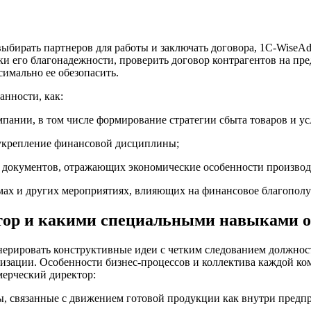
ыбирать партнеров для работы и заключать договора, 1С-WiseA
ки его благонадежности, проверить договор контрагентов на пре
имально ее обезопасить.
анности, как:
пании, в том числе формирование стратегии сбыта товаров и ус
укрепление финансовой дисциплины;
 документов, отражающих экономические особенности производс
умах и других мероприятиях, влияющих на финансовое благопол
тор и какими специальными навыками о
нерировать конструктивные идеи с четким следованием должност
изации. Особенности бизнес-процессов и коллектива каждой ком
ерческий директор:
, связанные с движением готовой продукции как внутри предприя