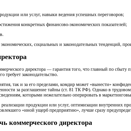
родукции или услуг, навыки ведения успешных переговоров;
достижения конкретных финансово-экономических показателей;
в.
 экономических, социальных и законодательных тенденций, прои
иректора
оммерческого директора — гарантия того, что главный по сбыту
о требует законодательство.
иятия, так и за его пределами, комдир может «вынести» конфи
нности за разглашение тайны (ст. 81 ТК РФ). Однако в трудово
сведениям, которыми нежелательно оперировать в маркетинговы
ий реализации продукции или услуг, оптимизации внутренних пр
овлекшего «иной ущерб предприятию», лучше сразу предупредить
чь коммерческого директора