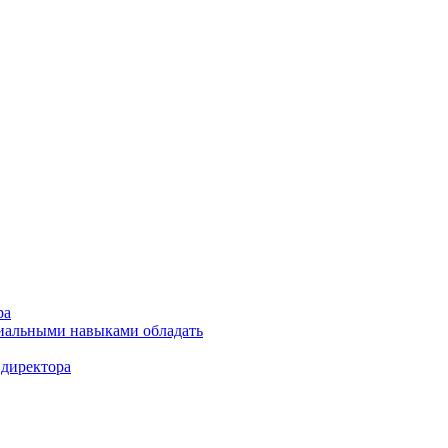
ра
циальными навыками обладать
 директора