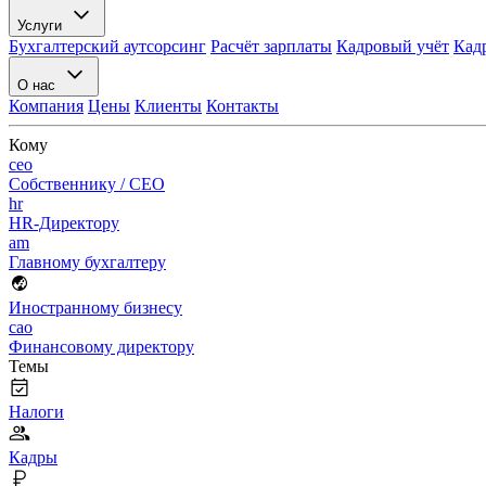
Услуги
Бухгалтерский аутсорсинг
Расчёт зарплаты
Кадровый учёт
Кад
О нас
Компания
Цены
Клиенты
Контакты
Кому
ceo
Собственнику / CEO
hr
HR-Директору
am
Главному бухгалтеру
Иностранному бизнесу
cao
Финансовому директору
Темы
Налоги
Кадры