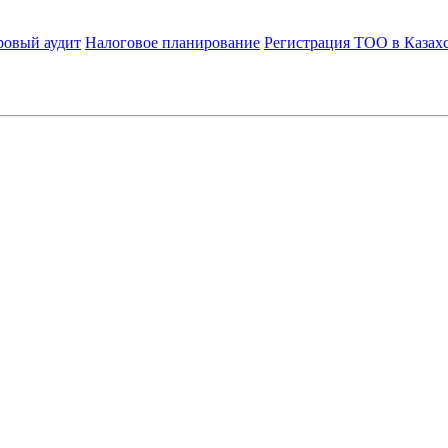
ровый аудит
Налоговое планирование
Регистрация ТОО в Казах