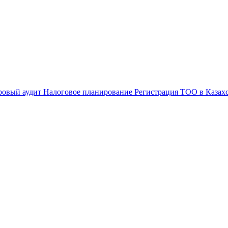
ровый аудит
Налоговое планирование
Регистрация ТОО в Казах