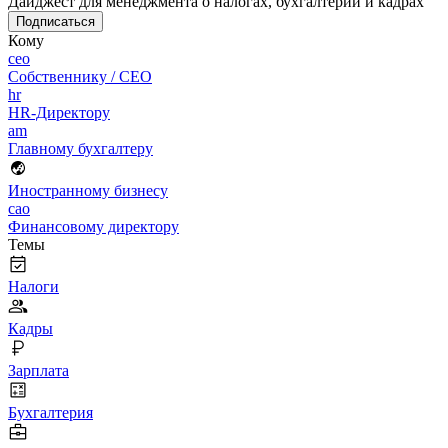
Дайджест для менеджмента о налогах, бухгалтерии и кадрах
Подписаться
Кому
ceo
Собственнику / CEO
hr
HR-Директору
am
Главному бухгалтеру
Иностранному бизнесу
cao
Финансовому директору
Темы
Налоги
Кадры
Зарплата
Бухгалтерия