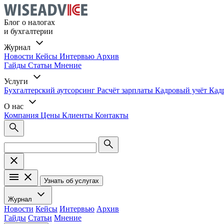
Блог о налогах
и бухгалтерии
Журнал
Новости
Кейсы
Интервью
Архив
Гайды
Статьи
Мнение
Услуги
Бухгалтерский аутсорсинг
Расчёт зарплаты
Кадровый учёт
Кад
О нас
Компания
Цены
Клиенты
Контакты
Узнать об услугах
Журнал
Новости
Кейсы
Интервью
Архив
Гайды
Статьи
Мнение