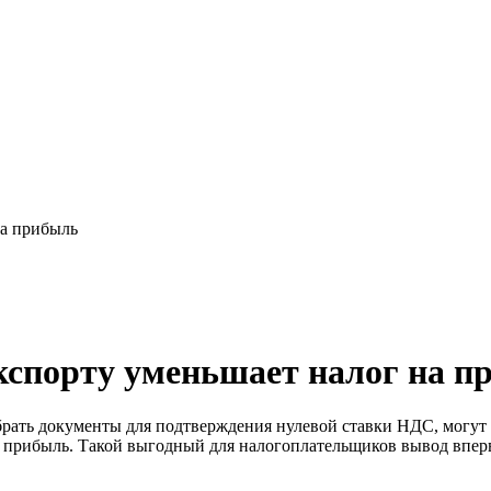
на прибыль
кспорту уменьшает налог на п
брать документы для подтверждения нулевой ставки НДС, могут
на прибыль. Такой выгодный для налогоплательщиков вывод впе