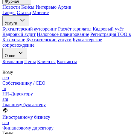
Журнал
Новости
Кейсы
Интервью
Архив
Гайды
Статьи
Мнение
Услуги
Бухгалтерский аутсорсинг
Расчёт зарплаты
Кадровый учёт
Кадровый аудит
Налоговое планирование
Регистрация ТОО в
Казахстане
Бухгалтерские услуги
Бухгалтерское
сопровождение
О нас
Компания
Цены
Клиенты
Контакты
Кому
ceo
Собственнику / CEO
hr
HR-Директору
am
Главному бухгалтеру
Иностранному бизнесу
cao
Финансовому директору
Темы