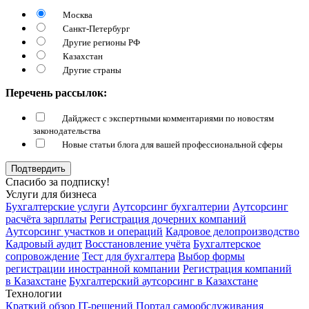
Москва
Санкт-Петербург
Другие регионы РФ
Казахстан
Другие страны
Перечень рассылок:
Дайджест с экспертными комментариями по новостям
законодательства
Новые статьи блога для вашей профессиональной сферы
Подтвердить
Спасибо за подписку!
Услуги для бизнеса
Бухгалтерские услуги
Аутсорсинг бухгалтерии
Аутсорсинг
расчёта зарплаты
Регистрация дочерних компаний
Аутсорсинг участков и операций
Кадровое делопроизводство
Кадровый аудит
Восстановление учёта
Бухгалтерское
сопровождение
Тест для бухгалтера
Выбор формы
регистрации иностранной компании
Регистрация компаний
в Казахстане
Бухгалтерский аутсорсинг в Казахстане
Технологии
Краткий обзор IT-решений
Портал самообслуживания