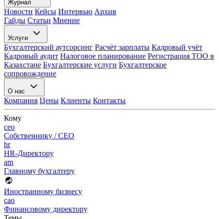
Журнал
Новости
Кейсы
Интервью
Архив
Гайды
Статьи
Мнение
Услуги
Бухгалтерский аутсорсинг
Расчёт зарплаты
Кадровый учёт
Кадровый аудит
Налоговое планирование
Регистрация ТОО в
Казахстане
Бухгалтерские услуги
Бухгалтерское
сопровождение
О нас
Компания
Цены
Клиенты
Контакты
Кому
ceo
Собственнику / CEO
hr
HR-Директору
am
Главному бухгалтеру
Иностранному бизнесу
cao
Финансовому директору
Темы