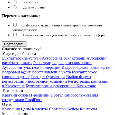
Казахстан
Другие страны
Перечень рассылок:
Дайджест с экспертными комментариями по новостям
законодательства
Новые статьи блога для вашей профессиональной сферы
Подтвердить
Спасибо за подписку!
Услуги для бизнеса
Бухгалтерские услуги
Аутсорсинг бухгалтерии
Аутсорсинг
расчёта зарплаты
Регистрация дочерних компаний
Аутсорсинг участков и операций
Кадровое делопроизводство
Кадровый аудит
Восстановление учёта
Бухгалтерское
сопровождение
Тест для бухгалтера
Выбор формы
регистрации иностранной компании
Регистрация компаний
в Казахстане
Бухгалтерский аутсорсинг в Казахстане
Технологии
Краткий обзор IT-решений
Портал самообслуживания
сотрудников EmplDocs
О нас
Компания
Цены
Клиенты
Партнеры
Кейсы
Контакты
Мы в соцсетях