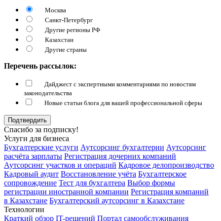
Москва
Санкт-Петербург
Другие регионы РФ
Казахстан
Другие страны
Перечень рассылок:
Дайджест с экспертными комментариями по новостям
законодательства
Новые статьи блога для вашей профессиональной сферы
Подтвердить
Спасибо за подписку!
Услуги для бизнеса
Бухгалтерские услуги
Аутсорсинг бухгалтерии
Аутсорсинг
расчёта зарплаты
Регистрация дочерних компаний
Аутсорсинг участков и операций
Кадровое делопроизводство
Кадровый аудит
Восстановление учёта
Бухгалтерское
сопровождение
Тест для бухгалтера
Выбор формы
регистрации иностранной компании
Регистрация компаний
в Казахстане
Бухгалтерский аутсорсинг в Казахстане
Технологии
Краткий обзор IT-решений
Портал самообслуживания