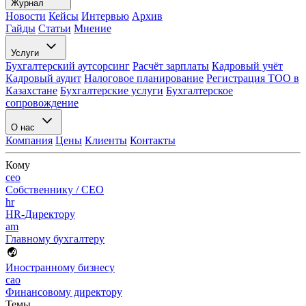
Журнал
Новости
Кейсы
Интервью
Архив
Гайды
Статьи
Мнение
Услуги
Бухгалтерский аутсорсинг
Расчёт зарплаты
Кадровый учёт
Кадровый аудит
Налоговое планирование
Регистрация ТОО в
Казахстане
Бухгалтерские услуги
Бухгалтерское
сопровождение
О нас
Компания
Цены
Клиенты
Контакты
Кому
ceo
Собственнику / CEO
hr
HR-Директору
am
Главному бухгалтеру
Иностранному бизнесу
cao
Финансовому директору
Темы