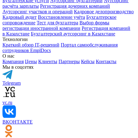
Бухгалтерские услуги
Аутсорсинг бухгалтерии
Аутсорсинг
расчёта зарплаты
Регистрация дочерних компаний
Аутсорсинг участков и операций
Кадровое делопроизводство
Кадровый аудит
Восстановление учёта
Бухгалтерское
сопровождение
Тест для бухгалтера
Выбор формы
регистрации иностранной компании
Регистрация компаний
в Казахстане
Бухгалтерский аутсорсинг в Казахстане
Технологии
Краткий обзор IT-решений
Портал самообслуживания
сотрудников EmplDocs
О нас
Компания
Цены
Клиенты
Партнеры
Кейсы
Контакты
Мы в соцсетях
Telegram
vc.ru
ВКОНТАКТЕ