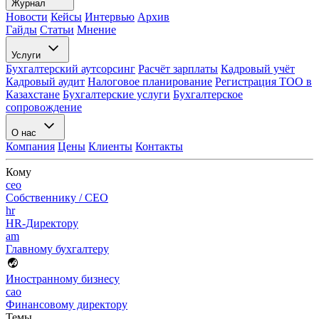
Журнал
Новости
Кейсы
Интервью
Архив
Гайды
Статьи
Мнение
Услуги
Бухгалтерский аутсорсинг
Расчёт зарплаты
Кадровый учёт
Кадровый аудит
Налоговое планирование
Регистрация ТОО в
Казахстане
Бухгалтерские услуги
Бухгалтерское
сопровождение
О нас
Компания
Цены
Клиенты
Контакты
Кому
ceo
Собственнику / CEO
hr
HR-Директору
am
Главному бухгалтеру
Иностранному бизнесу
cao
Финансовому директору
Темы