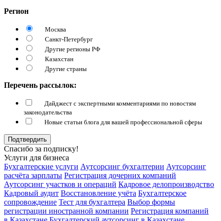
Регион
Москва
Санкт-Петербург
Другие регионы РФ
Казахстан
Другие страны
Перечень рассылок:
Дайджест с экспертными комментариями по новостям
законодательства
Новые статьи блога для вашей профессиональной сферы
Подтвердить
Спасибо за подписку!
Услуги для бизнеса
Бухгалтерские услуги
Аутсорсинг бухгалтерии
Аутсорсинг
расчёта зарплаты
Регистрация дочерних компаний
Аутсорсинг участков и операций
Кадровое делопроизводство
Кадровый аудит
Восстановление учёта
Бухгалтерское
сопровождение
Тест для бухгалтера
Выбор формы
регистрации иностранной компании
Регистрация компаний
в Казахстане
Бухгалтерский аутсорсинг в Казахстане