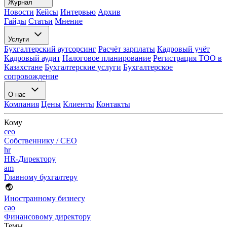
Журнал
Новости
Кейсы
Интервью
Архив
Гайды
Статьи
Мнение
Услуги
Бухгалтерский аутсорсинг
Расчёт зарплаты
Кадровый учёт
Кадровый аудит
Налоговое планирование
Регистрация ТОО в
Казахстане
Бухгалтерские услуги
Бухгалтерское
сопровождение
О нас
Компания
Цены
Клиенты
Контакты
Кому
ceo
Собственнику / CEO
hr
HR-Директору
am
Главному бухгалтеру
Иностранному бизнесу
cao
Финансовому директору
Темы