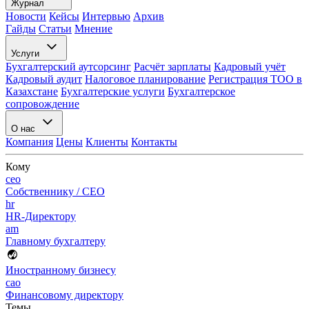
Журнал
Новости
Кейсы
Интервью
Архив
Гайды
Статьи
Мнение
Услуги
Бухгалтерский аутсорсинг
Расчёт зарплаты
Кадровый учёт
Кадровый аудит
Налоговое планирование
Регистрация ТОО в
Казахстане
Бухгалтерские услуги
Бухгалтерское
сопровождение
О нас
Компания
Цены
Клиенты
Контакты
Кому
ceo
Собственнику / CEO
hr
HR-Директору
am
Главному бухгалтеру
Иностранному бизнесу
cao
Финансовому директору
Темы