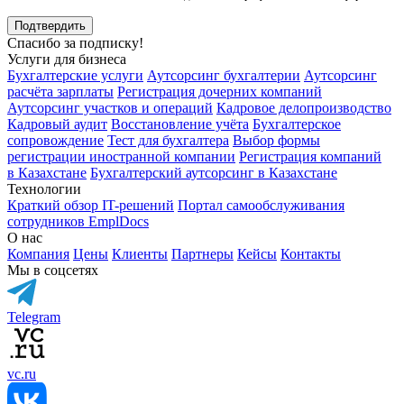
Подтвердить
Спасибо за подписку!
Услуги для бизнеса
Бухгалтерские услуги
Аутсорсинг бухгалтерии
Аутсорсинг
расчёта зарплаты
Регистрация дочерних компаний
Аутсорсинг участков и операций
Кадровое делопроизводство
Кадровый аудит
Восстановление учёта
Бухгалтерское
сопровождение
Тест для бухгалтера
Выбор формы
регистрации иностранной компании
Регистрация компаний
в Казахстане
Бухгалтерский аутсорсинг в Казахстане
Технологии
Краткий обзор IT-решений
Портал самообслуживания
сотрудников EmplDocs
О нас
Компания
Цены
Клиенты
Партнеры
Кейсы
Контакты
Мы в соцсетях
Telegram
vc.ru