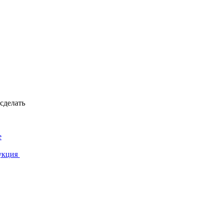
сделать
е
рукция