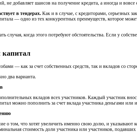
 не добавляет шансов на получение кредита, а иногда и вовсе с
ствует в тендерах.
Как и в случае, с кредиторами, серьезных з
питала — одно из тех конкурентных преимуществ, которое мож
ть случая, когда этого потребуют обстоятельства. Если у собств
й капитал
ами — как за счет собственных средств, так и вкладов со стор
но два варианта.
ов
полнительных вкладов всех участников. Каждый участник вноси
питал можно пополнить за счет вклада участника деньгами или 
лению
ние о том, что хотят увеличить именно свою долю, и указывают
оминальная стоимость доли участника или участников, подавших