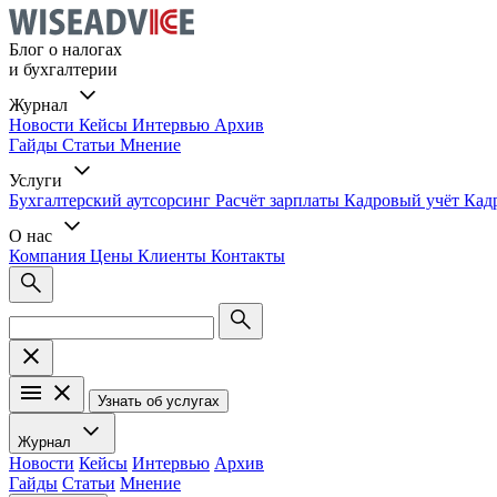
Блог о налогах
и бухгалтерии
Журнал
Новости
Кейсы
Интервью
Архив
Гайды
Статьи
Мнение
Услуги
Бухгалтерский аутсорсинг
Расчёт зарплаты
Кадровый учёт
Кад
О нас
Компания
Цены
Клиенты
Контакты
Узнать об услугах
Журнал
Новости
Кейсы
Интервью
Архив
Гайды
Статьи
Мнение