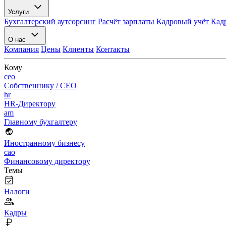
Услуги
Бухгалтерский аутсорсинг
Расчёт зарплаты
Кадровый учёт
Кад
О нас
Компания
Цены
Клиенты
Контакты
Кому
ceo
Собственнику / CEO
hr
HR-Директору
am
Главному бухгалтеру
Иностранному бизнесу
cao
Финансовому директору
Темы
Налоги
Кадры