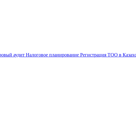
ровый аудит
Налоговое планирование
Регистрация ТОО в Казах