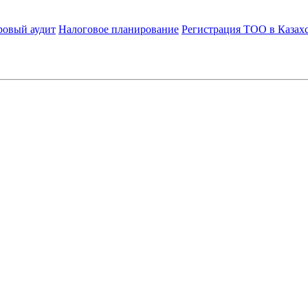
ровый аудит
Налоговое планирование
Регистрация ТОО в Казах