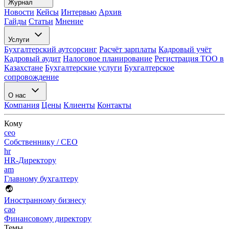
Журнал
Новости
Кейсы
Интервью
Архив
Гайды
Статьи
Мнение
Услуги
Бухгалтерский аутсорсинг
Расчёт зарплаты
Кадровый учёт
Кадровый аудит
Налоговое планирование
Регистрация ТОО в
Казахстане
Бухгалтерские услуги
Бухгалтерское
сопровождение
О нас
Компания
Цены
Клиенты
Контакты
Кому
ceo
Собственнику / CEO
hr
HR-Директору
am
Главному бухгалтеру
Иностранному бизнесу
cao
Финансовому директору
Темы