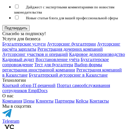
Дайджест с экспертными комментариями по новостям
законодательства
Новые статьи блога для вашей профессиональной сферы
Подтвердить
Спасибо за подписку!
Услуги для бизнеса
Бухгалтерские услуги
Аутсорсинг бухгалтерии
Аутсорсинг
расчёта зарплаты
Регистрация дочерних компаний
Аутсорсинг участков и операций
Кадровое делопроизводство
Кадровый аудит
Восстановление учёта
Бухгалтерское
сопровождение
Тест для бухгалтера
Выбор формы
регистрации иностранной компании
Регистрация компаний
в Казахстане
Бухгалтерский аутсорсинг в Казахстане
Технологии
Краткий обзор IT-решений
Портал самообслуживания
сотрудников EmplDocs
О нас
Компания
Цены
Клиенты
Партнеры
Кейсы
Контакты
Мы в соцсетях
Telegram