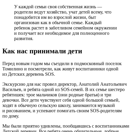
У каждой семьи своя собственная жизнь —
родители ведут хозяйство, учат детей всему, что
понадобится им во взрослой жизни, быт
организован как в обычной семье. Каждый
ребенок растет в заботливом семейном окружении
и получает все необходимое для полноценного
развития.
Как нас принимали дети
Перед новым годом мы съездили в подмосковный поселок
Томилино и посмотрели, как живут воспитанники одной
из Детских деревень SOS.
Экскурсию для нас провел директор, Анатолий Анатольевич
Васильев, и ребята одной из SOS-семей. В их семье шестеро
ребятишек: трое мальчиков (они родные братья) и три
девочки. Все дети чувствуют себя одной большой семьей,
ходят в обычную сельскую школу, занимаются музыкой
и рисованием, и успевают помогать своим SOS-родителям
по дому.
Мы были приятно удивлены, пообщавшись с воспитанниками
Детской деревни. Все ребята очень общительные, добрые