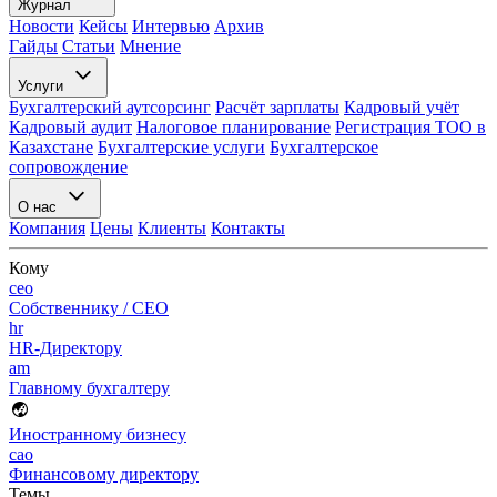
Журнал
Новости
Кейсы
Интервью
Архив
Гайды
Статьи
Мнение
Услуги
Бухгалтерский аутсорсинг
Расчёт зарплаты
Кадровый учёт
Кадровый аудит
Налоговое планирование
Регистрация ТОО в
Казахстане
Бухгалтерские услуги
Бухгалтерское
сопровождение
О нас
Компания
Цены
Клиенты
Контакты
Кому
ceo
Собственнику / CEO
hr
HR-Директору
am
Главному бухгалтеру
Иностранному бизнесу
cao
Финансовому директору
Темы