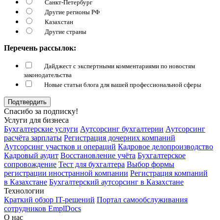
Санкт-Петербург
Другие регионы РФ
Казахстан
Другие страны
Перечень рассылок:
Дайджест с экспертными комментариями по новостям
законодательства
Новые статьи блога для вашей профессиональной сферы
Подтвердить
Спасибо за подписку!
Услуги для бизнеса
Бухгалтерские услуги
Аутсорсинг бухгалтерии
Аутсорсинг
расчёта зарплаты
Регистрация дочерних компаний
Аутсорсинг участков и операций
Кадровое делопроизводство
Кадровый аудит
Восстановление учёта
Бухгалтерское
сопровождение
Тест для бухгалтера
Выбор формы
регистрации иностранной компании
Регистрация компаний
в Казахстане
Бухгалтерский аутсорсинг в Казахстане
Технологии
Краткий обзор IT-решений
Портал самообслуживания
сотрудников EmplDocs
О нас