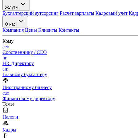
Услуги
Бухгалтерский аутсорсинг
Расчёт зарплаты
Кадровый учёт
Кад
О нас
Компания
Цены
Клиенты
Контакты
Кому
ceo
Собственнику / CEO
hr
HR-Директору
am
Главному бухгалтеру
Иностранному бизнесу
cao
Финансовому директору
Темы
Налоги
Кадры