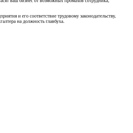
пасят ваш бизнес от возможных промахов сотрудника,
риятия и его соответствие трудовому законодательству,
галтера на должность главбуха.