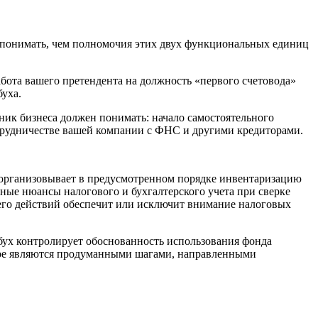
ко понимать, чем полномочия этих двух функциональных единиц
абота вашего претендента на должность «первого счетовода»
уха.
нник бизнеса должен понимать: начало самостоятельного
сотрудничестве вашей компании с ФНС и другими кредиторами.
— организовывает в предусмотренном порядке инвентаризацию
тные нюансы налогового и бухгалтерского учета при сверке
его действий обеспечит или исключит внимание налоговых
вбух контролирует обоснованность использования фонда
фере являются продуманными шагами, направленными