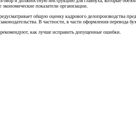
оговор и должностную инструкцию для главбуха, которые обезо
е экономические показатели организации.
редусматривает общую оценку кадрового делопроизводства предп
конодательства. В частности, в части оформления перевода бух
рекомендуют, как лучше исправить допущенные ошибки.