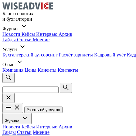
Блог о налогах
и бухгалтерии
Журнал
Новости
Кейсы
Интервью
Архив
Гайды
Статьи
Мнение
Услуги
Бухгалтерский аутсорсинг
Расчёт зарплаты
Кадровый учёт
Кад
О нас
Компания
Цены
Клиенты
Контакты
Узнать об услугах
Журнал
Новости
Кейсы
Интервью
Архив
Гайды
Статьи
Мнение