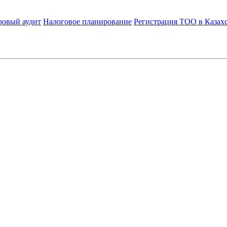
ровый аудит
Налоговое планирование
Регистрация ТОО в Казах