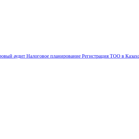
ровый аудит
Налоговое планирование
Регистрация ТОО в Казах