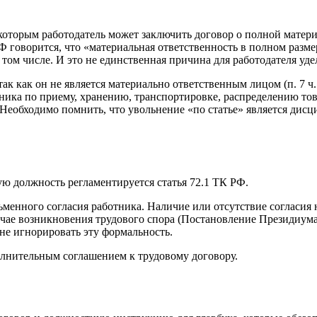
с которым работодатель может заключить договор о полной мате
РФ говорится, что «материальная ответственность в полном раз
том числе. И это не единственная причина для работодателя уд
 так как он не является материально ответственным лицом (п. 7 ч
ика по приему, хранению, транспортировке, распределению тов
Необходимо помнить, что увольнение «по статье» является дисц
 должность регламентируется статья 72.1 ТК РФ.
менного согласия работника. Наличие или отсутствие согласия н
лучае возникновения трудового спора (Постановление Президиум
не игнорировать эту формальность.
олнительным соглашением к трудовому договору.