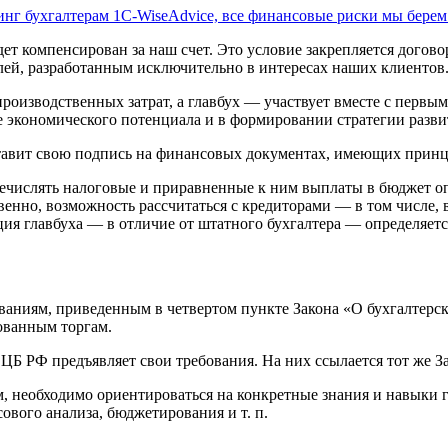
инг бухгалтерам 1С-WiseAdvice, все финансовые риски мы берем
дет компенсирован за наш счет. Это условие закрепляется дого
лей, разработанным исключительно в интересах наших клиентов
 производственных затрат, а главбух — участвует вместе с пер
 экономического потенциала и в формировании стратегии разви
ставит свою подпись на финансовых документах, имеющих принц
еречислять налоговые и приравненные к ним выплаты в бюджет оп
венно, возможность рассчитаться с кредиторами — в том числе,
ия главбуха — в отличие от штатного бухгалтера — определяетс
ованиям, приведенным в четвертом пункте Закона «О бухгалтерс
ованным торгам.
Б РФ предъявляет свои требования. На них ссылается тот же За
, необходимо ориентироваться на конкретные знания и навыки г
нсового анализа, бюджетирования
и т. п.