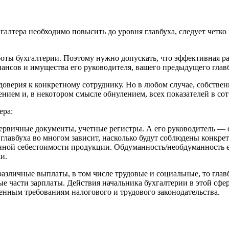
хгалтера необходимо повысить до уровня главбуха, следует чет
боты бухгалтерии. Поэтому нужно допускать, что эффективная р
ансов и имущества его руководителя, вашего предыдущего главб
 доверия к конкретному сотруднику. Но в любом случае, собстве
лением и, в некотором смысле обнулением, всех показателей в 
ера:
 первичные документы, учетные регистры. А его руководитель 
 главбуха во многом зависит, насколько будут соблюдены конкре
енной себестоимости продукции. Обдуманность/необдуманность 
и.
 различные выплаты, в том числе трудовые и социальные, то гла
е части зарплаты. Действия начальника бухгалтерии в этой с
нным требованиям налогового и трудового законодательства.