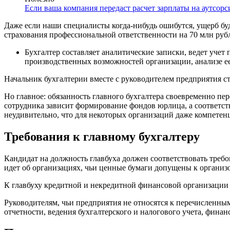
Если ваша компания передаст расчет зарплаты на аутсорс
Даже если наши специалисты когда-нибудь ошибутся, ущерб бу
страхования профессиональной ответственности на 70 млн руб
Бухгалтер составляет аналитические записки, ведет учет
производственных возможностей организации, анализе ее
Начальник бухгалтерии вместе с руководителем предприятия 
Но главное: обязанность главного бухгалтера своевременно п
сотрудника зависит формирование фондов юрлица, а соответст
неудивительно, что для некоторых организаций даже компетенц
Требования к главному бухгалтеру
Кандидат на должность главбуха должен соответствовать треб
идет об организациях, чьи ценные бумаги допущены к организ
К главбуху кредитной и некредитной финансовой организации Ц
Руководителям, чьи предприятия не относятся к перечисленным
отчетности, ведения бухгалтерского и налогового учета, фина