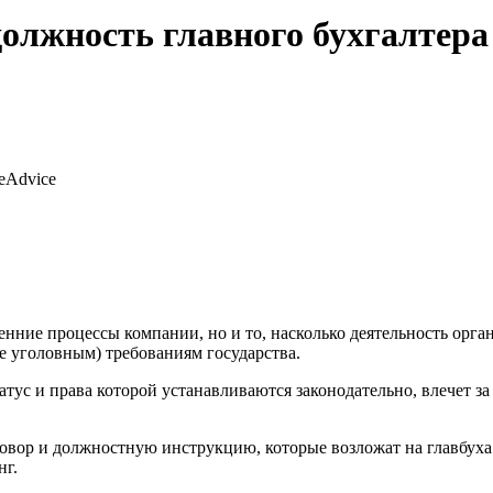
должность главного бухгалтера
eAdvice
ренние процессы компании, но и то, насколько деятельность орга
е уголовным) требованиям государства.
атус и права которой устанавливаются законодательно, влечет 
говор и должностную инструкцию, которые возложат на главбуха
нг.