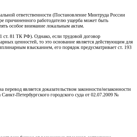
риальной ответственности (Постановление Минтруда России
мере причиненного работодателю ущерба может быть
елять особое внимание локальным актам.
.1 ст. 81 ТК РФ). Однако, если трудовой договор
арных ценностей, то это основание является действующим для
иплинарным взысканием, его порядок предусматривает ст. 193
а перевод является доказательством законности/незаконности
а Санкт-Петербургского городского суда
от 02.07.2009
№