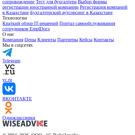
сопровождение
Тест для бухгалтера
Выбор формы
регистрации иностранной компании
Регистрация компаний
в Казахстане
Бухгалтерский аутсорсинг в Казахстане
Технологии
Краткий обзор IT-решений
Портал самообслуживания
сотрудников EmplDocs
О нас
Компания
Цены
Клиенты
Партнеры
Кейсы
Контакты
Мы в соцсетях
Telegram
vc.ru
ВКОНТАКТЕ
Одноклассники