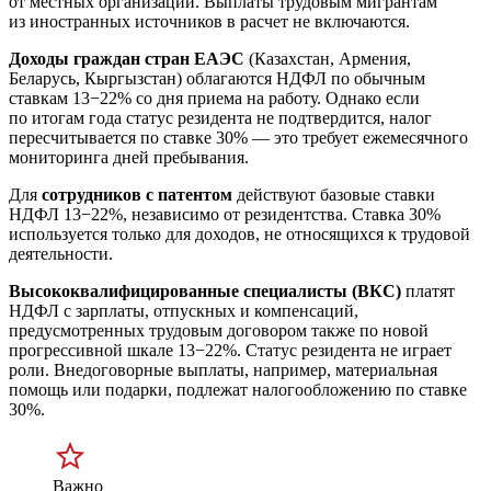
от местных организаций. Выплаты трудовым мигрантам
из иностранных источников в расчет не включаются.
Доходы граждан стран ЕАЭС
(Казахстан, Армения,
Беларусь, Кыргызстан) облагаются НДФЛ по обычным
ставкам 13−22% со дня приема на работу. Однако если
по итогам года статус резидента не подтвердится, налог
пересчитывается по ставке 30% — это требует ежемесячного
мониторинга дней пребывания.
Для
сотрудников с
патентом
действуют базовые ставки
НДФЛ 13−22%, независимо от резидентства. Ставка 30%
используется только для доходов, не относящихся к трудовой
деятельности.
Высококвалифицированные специалисты (ВКС)
платят
НДФЛ с зарплаты, отпускных и компенсаций,
предусмотренных трудовым договором также по новой
прогрессивной шкале 13−22%. Статус резидента не играет
роли. Внедоговорные выплаты, например, материальная
помощь или подарки, подлежат налогообложению по ставке
30%.
Важно