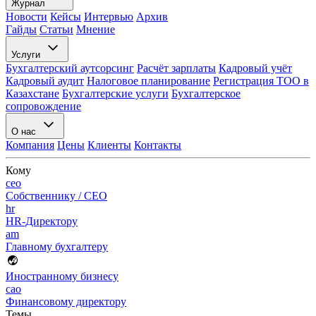
Журнал
Новости
Кейсы
Интервью
Архив
Гайды
Статьи
Мнение
Услуги
Бухгалтерский аутсорсинг
Расчёт зарплаты
Кадровый учёт
Кадровый аудит
Налоговое планирование
Регистрация ТОО в
Казахстане
Бухгалтерские услуги
Бухгалтерское
сопровождение
О нас
Компания
Цены
Клиенты
Контакты
Кому
ceo
Собственнику / CEO
hr
HR-Директору
am
Главному бухгалтеру
Иностранному бизнесу
cao
Финансовому директору
Темы