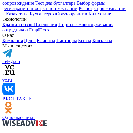
сопровождение
Тест для бухгалтера
Выбор формы
регистрации иностранной компании
Регистрация компаний
в Казахстане
Бухгалтерский аутсорсинг в Казахстане
Технологии
Краткий обзор IT-решений
Портал самообслуживания
сотрудников EmplDocs
О нас
Компания
Цены
Клиенты
Партнеры
Кейсы
Контакты
Мы в соцсетях
Telegram
vc.ru
ВКОНТАКТЕ
Одноклассники