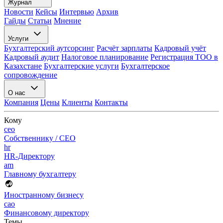
Журнал
Новости
Кейсы
Интервью
Архив
Гайды
Статьи
Мнение
Услуги
Бухгалтерский аутсорсинг
Расчёт зарплаты
Кадровый учёт
Кадровый аудит
Налоговое планирование
Регистрация ТОО в
Казахстане
Бухгалтерские услуги
Бухгалтерское
сопровождение
О нас
Компания
Цены
Клиенты
Контакты
Кому
ceo
Собственнику / CEO
hr
HR-Директору
am
Главному бухгалтеру
Иностранному бизнесу
cao
Финансовому директору
Темы